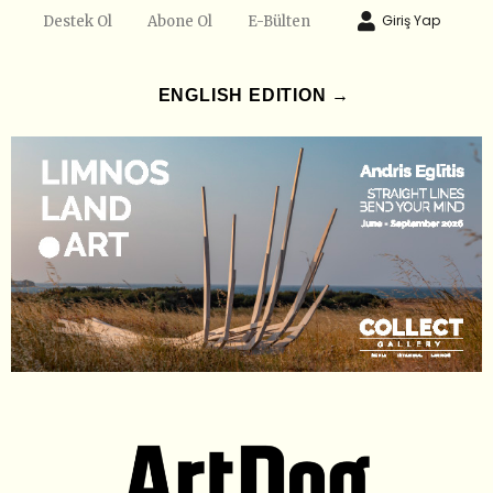
Giriş Yap
Destek Ol
Abone Ol
E-Bülten
ENGLISH EDITION →