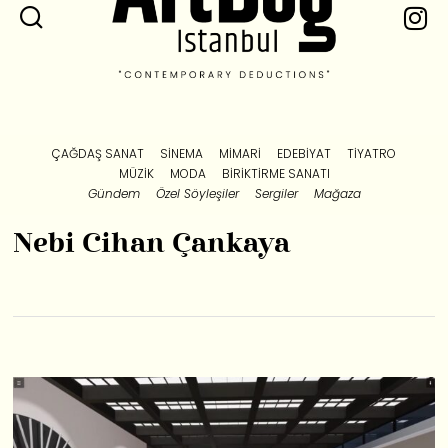
ÇAĞDAŞ SANAT
SINEMA
MIMARI
EDEBIYAT
TIYATRO
MÜZIK
MODA
BIRIKTIRME SANATI
Gündem
Özel Söyleşiler
Sergiler
Mağaza
Nebi Cihan Çankaya