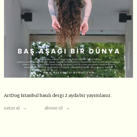
ArtDog Istanbul basılı dergi 2 ayda bir yayımlanır.
satın al →
abone ol →