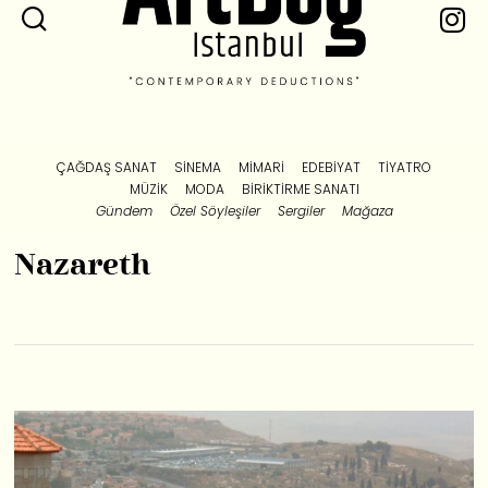
ÇAĞDAŞ SANAT
SINEMA
MIMARI
EDEBIYAT
TIYATRO
MÜZIK
MODA
BIRIKTIRME SANATI
Gündem
Özel Söyleşiler
Sergiler
Mağaza
Nazareth