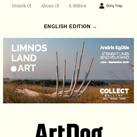
Giriş Yap
Destek Ol
Abone Ol
E-Bülten
ENGLISH EDITION →