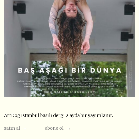
ArtDog Istanbul basılı dergi 2 ayda bir yayımlanır.
satın al →
abone ol →