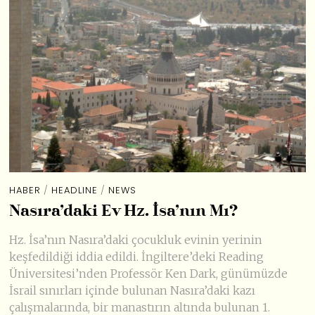
HABER
/
HEADLINE
/
NEWS
Nasıra’daki Ev Hz. İsa’nın Mı?
Hz. İsa’nın Nasıra’daki çocukluk evinin yerinin
keşfedildiği iddia edildi. İngiltere’deki Reading
Üniversitesi’nden Professör Ken Dark, günümüzde
İsrail sınırları içinde bulunan Nasıra’daki kazı
çalışmalarında, bir manastırın altında bulunan 1.