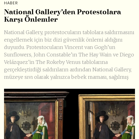
HABER
National Gallery’den Protestolara
Karşı Önlemler
National Gallery, protestocuların tablolara saldırmasını
engellemek için biz dizi güvenlik önlemi aldığını
duyurdu. Protestocuların Vincent van Gogh’un
Sunflowers, John Constable’ın The Hay Wain ve Diego
Velázquez’in The Rokeby Venus tablolarına
gerçekleştirdiği saldırıların ardından National Gallery,
müzeye sıvı olarak yalnızca bebek maması, sağılmış