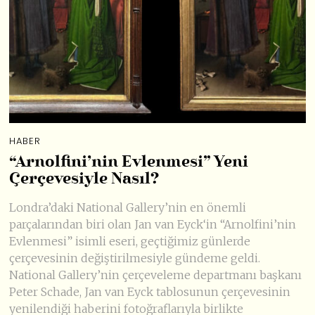
HABER
“Arnolfini’nin Evlenmesi” Yeni
Çerçevesiyle Nasıl?
Londra’daki National Gallery’nin en önemli
parçalarından biri olan Jan van Eyck‘in “Arnolfini’nin
Evlenmesi” isimli eseri, geçtiğimiz günlerde
çerçevesinin değiştirilmesiyle gündeme geldi.
National Gallery’nin çerçeveleme departmanı başkanı
Peter Schade, Jan van Eyck tablosunun çerçevesinin
yenilendiği haberini fotoğraflarıyla birlikte