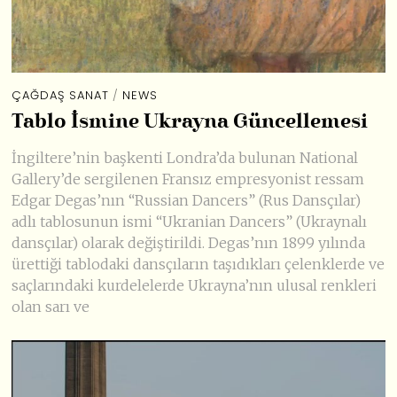
ÇAĞDAŞ SANAT
/
NEWS
Tablo İsmine Ukrayna Güncellemesi
İngiltere’nin başkenti Londra’da bulunan National
Gallery’de sergilenen Fransız empresyonist ressam
Edgar Degas’nın “Russian Dancers” (Rus Dansçılar)
adlı tablosunun ismi “Ukranian Dancers” (Ukraynalı
dansçılar) olarak değiştirildi. Degas’nın 1899 yılında
ürettiği tablodaki dansçıların taşıdıkları çelenklerde ve
saçlarındaki kurdelelerde Ukrayna’nın ulusal renkleri
olan sarı ve