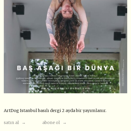
ArtDog Istanbul basılı dergi 2 ayda bir yayımlanır.
satın al →
abone ol →