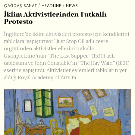
ÇAĞDAŞ SANAT
/
HEADLINE
/
NEWS
İklim Aktivistlerinden Tutkallı
Protesto
İngiltere’de iklim aktivistleri protesto için kendilerini
tablolara ‘yapıştırıyor’. Just Stop Oil adlı çevre
örgütünden aktivistler ellerini tutkalla
Giampietrino’nun “The Last Supper” (1520) adlı
tablosuna ve John Constable’ın “The Hay Wain” (1821)
eserine yapıştırdı. Aktivistler eylemleri tabloların yer
aldığı Royal Academy of Arts’ta