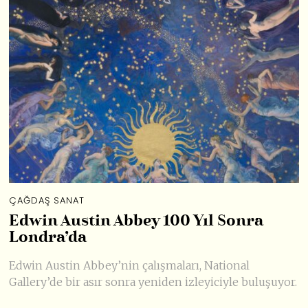
ÇAĞDAŞ SANAT
Edwin Austin Abbey 100 Yıl Sonra
Londra’da
Edwin Austin Abbey’nin çalışmaları, National
Gallery’de bir asır sonra yeniden izleyiciyle buluşuyor.