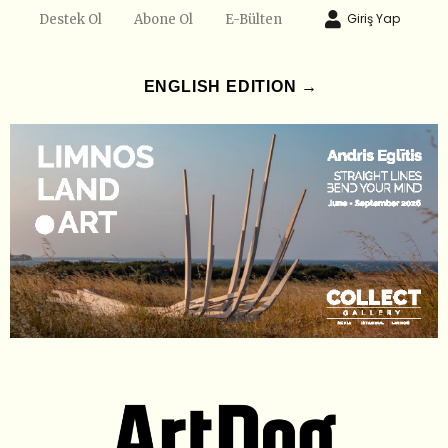
Giriş Yap
Destek Ol
Abone Ol
E-Bülten
ENGLISH EDITION →