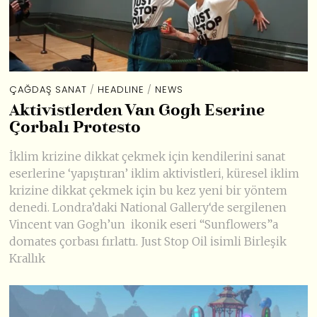
ÇAĞDAŞ SANAT
/
HEADLINE
/
NEWS
Aktivistlerden Van Gogh Eserine
Çorbalı Protesto
İklim krizine dikkat çekmek için kendilerini sanat
eserlerine ‘yapıştıran’ iklim aktivistleri, küresel iklim
krizine dikkat çekmek için bu kez yeni bir yöntem
denedi. Londra’daki National Gallery‘de sergilenen
Vincent van Gogh’un ikonik eseri “Sunflowers”a
domates çorbası fırlattı. Just Stop Oil isimli Birleşik
Krallık