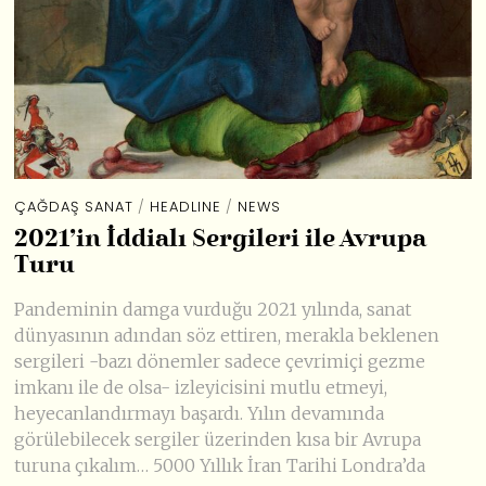
ÇAĞDAŞ SANAT
/
HEADLINE
/
NEWS
2021’in İddialı Sergileri ile Avrupa
Turu
Pandeminin damga vurduğu 2021 yılında, sanat
dünyasının adından söz ettiren, merakla beklenen
sergileri -bazı dönemler sadece çevrimiçi gezme
imkanı ile de olsa- izleyicisini mutlu etmeyi,
heyecanlandırmayı başardı. Yılın devamında
görülebilecek sergiler üzerinden kısa bir Avrupa
turuna çıkalım… 5000 Yıllık İran Tarihi Londra’da