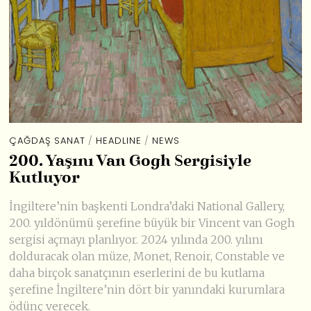
ÇAĞDAŞ SANAT
/
HEADLINE
/
NEWS
200. Yaşını Van Gogh Sergisiyle
Kutluyor
İngiltere’nin başkenti Londra’daki National Gallery,
200. yıldönümü şerefine büyük bir Vincent van Gogh
sergisi açmayı planlıyor. 2024 yılında 200. yılını
dolduracak olan müze, Monet, Renoir, Constable ve
daha birçok sanatçının eserlerini de bu kutlama
şerefine İngiltere’nin dört bir yanındaki kurumlara
ödünç verecek.