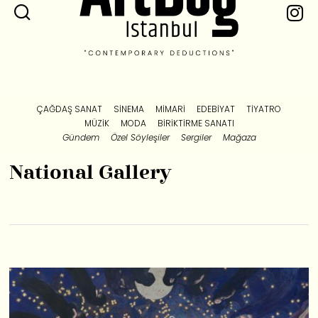
ÇAĞDAŞ SANAT
SINEMA
MIMARI
EDEBIYAT
TIYATRO
MÜZIK
MODA
BIRIKTIRME SANATI
Gündem
Özel Söyleşiler
Sergiler
Mağaza
National Gallery