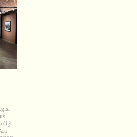
rgisi
ğuş
rdiği
Ara