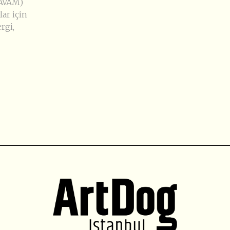
GAVAM)
lar için
rgi,