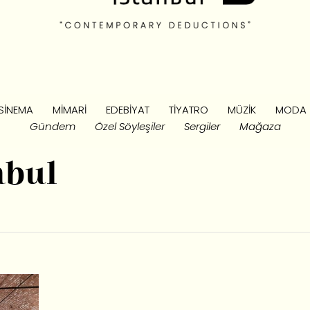
SINEMA
MIMARI
EDEBIYAT
TIYATRO
MÜZIK
MODA
Gündem
Özel Söyleşiler
Sergiler
Mağaza
nbul