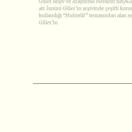
Güler Arşiv ve Araştırma Merkezi’ne(A
ait. İsmini Güler’in arşivinde çeşitli konu
kullandığı “Muhtelif” temasından alan se
Güler’in