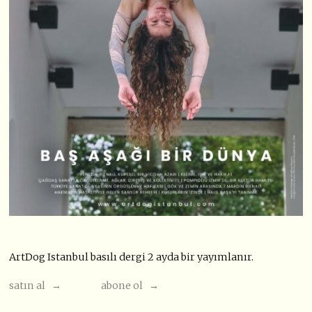
ArtDog Istanbul basılı dergi 2 ayda bir yayımlanır.
satın al →
abone ol →