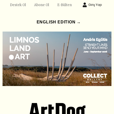
Giriş Yap
Destek Ol
Abone Ol
E-Bülten
ENGLISH EDITION →