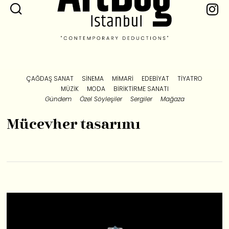
ÇAĞDAŞ SANAT
SINEMA
MIMARI
EDEBIYAT
TIYATRO
MÜZIK
MODA
BIRIKTIRME SANATI
Gündem
Özel Söyleşiler
Sergiler
Mağaza
Mücevher tasarımı