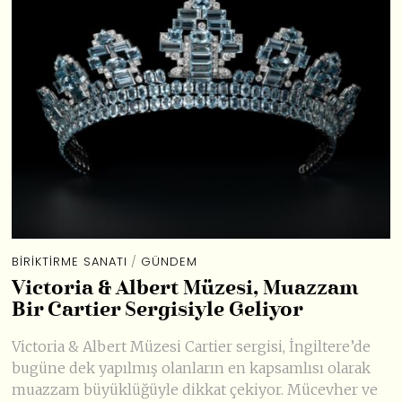
BIRIKTIRME SANATI
/
GÜNDEM
Victoria & Albert Müzesi, Muazzam
Bir Cartier Sergisiyle Geliyor
Victoria & Albert Müzesi Cartier sergisi, İngiltere’de
bugüne dek yapılmış olanların en kapsamlısı olarak
muazzam büyüklüğüyle dikkat çekiyor. Mücevher ve