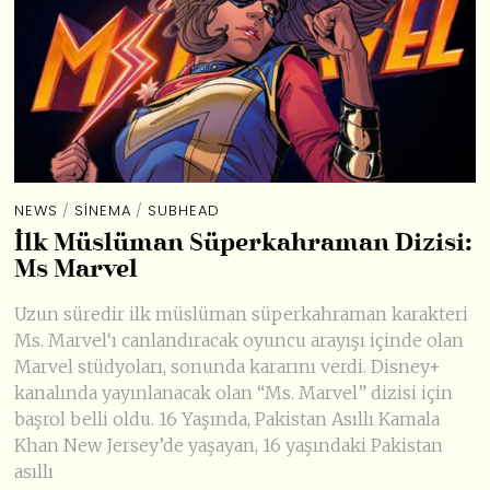
NEWS
/
SINEMA
/
SUBHEAD
İlk Müslüman Süperkahraman Dizisi:
Ms Marvel
Uzun süredir ilk müslüman süperkahraman karakteri
Ms. Marvel‘ı canlandıracak oyuncu arayışı içinde olan
Marvel stüdyoları, sonunda kararını verdi. Disney+
kanalında yayınlanacak olan “Ms. Marvel” dizisi için
başrol belli oldu. 16 Yaşında, Pakistan Asıllı Kamala
Khan New Jersey’de yaşayan, 16 yaşındaki Pakistan
asıllı