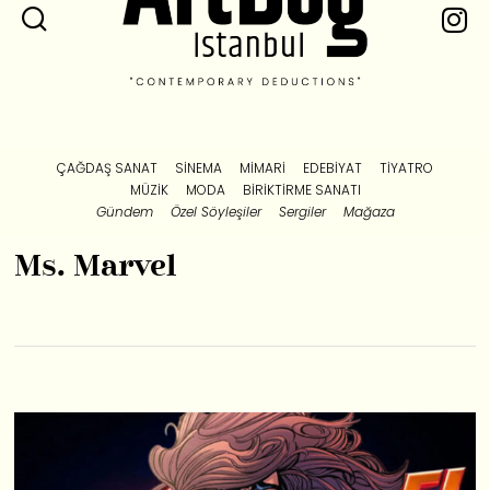
ÇAĞDAŞ SANAT
SINEMA
MIMARI
EDEBIYAT
TIYATRO
MÜZIK
MODA
BIRIKTIRME SANATI
Gündem
Özel Söyleşiler
Sergiler
Mağaza
Ms. Marvel