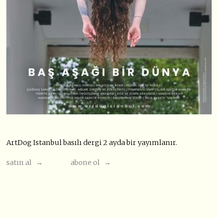
ArtDog Istanbul basılı dergi 2 ayda bir yayımlanır.
satın al →
abone ol →