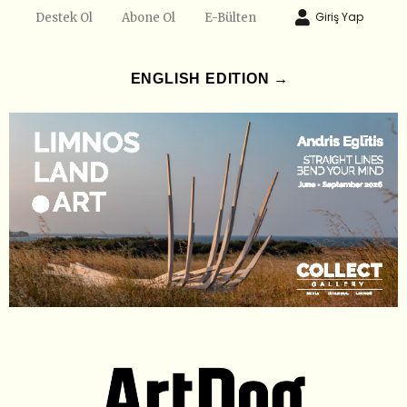
Giriş Yap
Destek Ol
Abone Ol
E-Bülten
ENGLISH EDITION →