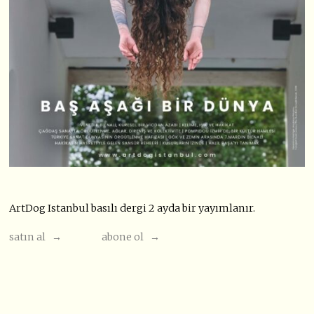
ArtDog Istanbul basılı dergi 2 ayda bir yayımlanır.
satın al →
abone ol →