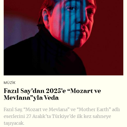
MÜZIK
Fazıl Say’dan 2025’e “Mozart ve
Mevlana”yla Veda
Fazıl Say, “Mozart ve Mevlana” ve “Mother Earth” adlı
eserlerini 27 Aralık’ta Türkiye’de ilk kez sahneye
taşıyacak.