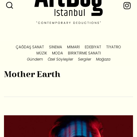
ÇAĞDAŞ SANAT
SINEMA
MIMARI
EDEBIYAT
TIYATRO
MÜZIK
MODA
BIRIKTIRME SANATI
Gündem
Özel Söyleşiler
Sergiler
Mağaza
Mother Earth