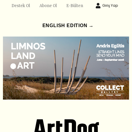
Giriş Yap
Destek Ol
Abone Ol
E-Bülten
ENGLISH EDITION →