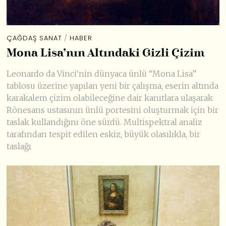
ÇAĞDAŞ SANAT
/
HABER
Mona Lisa’nın Altındaki Gizli Çizim
Leonardo da Vinci‘nin dünyaca ünlü “Mona Lisa”
tablosu üzerine yapılan yeni bir çalışma, eserin altında
karakalem çizim olabileceğine dair kanıtlara ulaşarak
Rönesans ustasının ünlü portesini oluşturmak için bir
taslak kullandığını öne sürdü. Multispektral analiz
tarafından tespit edilen eskiz, büyük olasılıkla, bir
taslağı