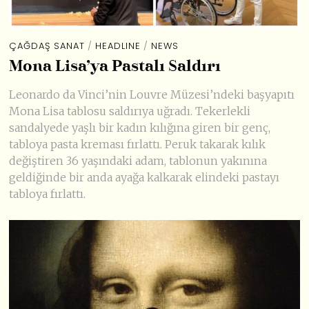
ÇAĞDAŞ SANAT
/
HEADLINE
/
NEWS
Mona Lisa’ya Pastalı Saldırı
Leonardo da Vinci’nin Louvre Müzesi’ndeki başyapıtı
Mona Lisa tablosu saldırıya uğradı. Tekerlekli
sandalyede yaşlı bir kadın kılığına giren bir genç,
tabloya pasta kreması fırlattı. Peruk takarak kılık
değiştiren 36 yaşındaki adam, tablonun yakınına
geldiğinde bir anda ayağa kalkarak elindeki pastayı
tabloya fırlattı.