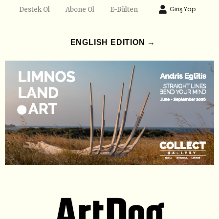
Giriş Yap
Destek Ol
Abone Ol
E-Bülten
ENGLISH EDITION →