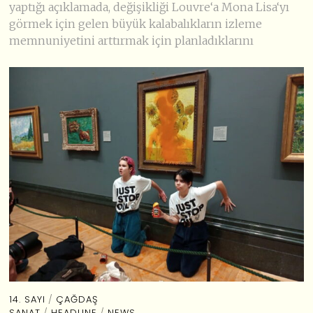
yaptığı açıklamada, değişikliği Louvre‘a Mona Lisa‘yı
görmek için gelen büyük kalabalıkların izleme
memnuniyetini arttırmak için planladıklarını
14. SAYI
/
ÇAĞDAŞ
SANAT
/
HEADLINE
/
NEWS