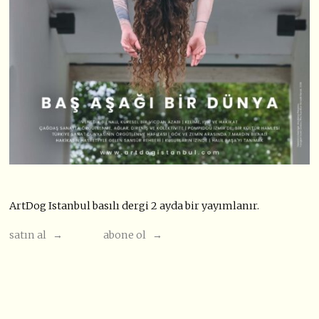
ArtDog Istanbul basılı dergi 2 ayda bir yayımlanır.
satın al →
abone ol →