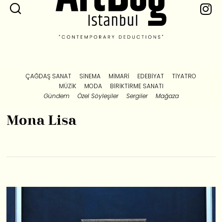
ÇAĞDAŞ SANAT
SINEMA
MIMARI
EDEBIYAT
TIYATRO
MÜZIK
MODA
BIRIKTIRME SANATI
Gündem
Özel Söyleşiler
Sergiler
Mağaza
Mona Lisa