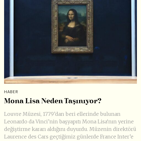
HABER
Mona Lisa Neden Taşınıyor?
Louvre Müzesi, 1779’dan beri ellerinde bulunan
Leonardo da Vinci’nin başyapıtı Mona Lisa‘nın yerine
değiştirme kararı aldığını duyurdu. Müzenin direktörü
Laurence des Cars geçtiğimiz günlerde France Inter’e