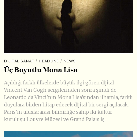
DIJITAL SANAT
/
HEADLINE
/
NEWS
Üç Boyutlu Mona Lisa
Açıldığı farklı ülkelerde büyük ilgi gören dijital
Vincent Van Gogh sergilerinden sonra şimdi de
Leonardo da Vinci’nin Mona Lisa’sından ilhamla, farklı
duyulara birden hitap edecek dijital bir sergi açılacak.
Paris’in uluslararası bilinirliğe sahip iki kültür
kuruluşu Louvre Müzesi ve Grand Palais iş