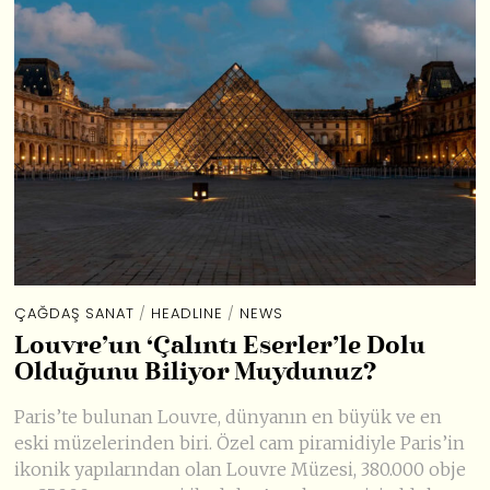
ÇAĞDAŞ SANAT
/
HEADLINE
/
NEWS
Louvre’un ‘Çalıntı Eserler’le Dolu
Olduğunu Biliyor Muydunuz?
Paris’te bulunan Louvre, dünyanın en büyük ve en
eski müzelerinden biri. Özel cam piramidiyle Paris’in
ikonik yapılarından olan Louvre Müzesi, 380.000 obje