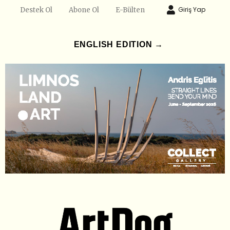
Giriş Yap
Destek Ol
Abone Ol
E-Bülten
ENGLISH EDITION →