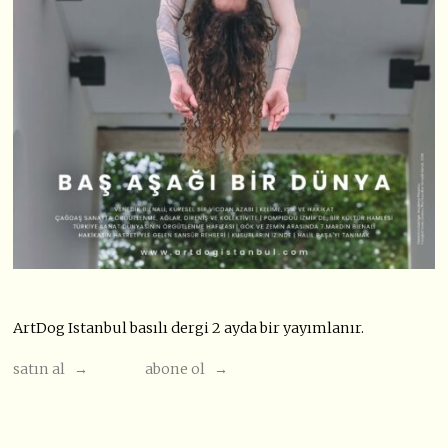
ArtDog Istanbul basılı dergi 2 ayda bir yayımlanır.
satın al →
abone ol →