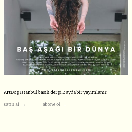
ArtDog Istanbul basılı dergi 2 ayda bir yayımlanır.
satın al →
abone ol →