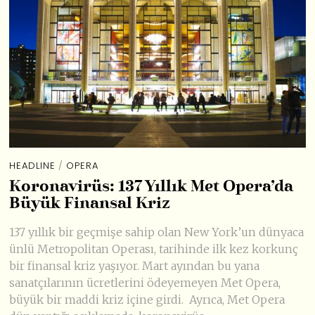
HEADLINE
/
OPERA
Koronavirüs: 137 Yıllık Met Opera’da
Büyük Finansal Kriz
137 yıllık bir geçmişe sahip olan New York’un dünyaca
ünlü Metropolitan Operası, tarihinde ilk kez korkunç
bir finansal kriz yaşıyor. Mart ayından bu yana
sanatçılarının ücretlerini ödeyemeyen Met Opera,
büyük bir maddi kriz içine girdi. Ayrıca, Met Opera