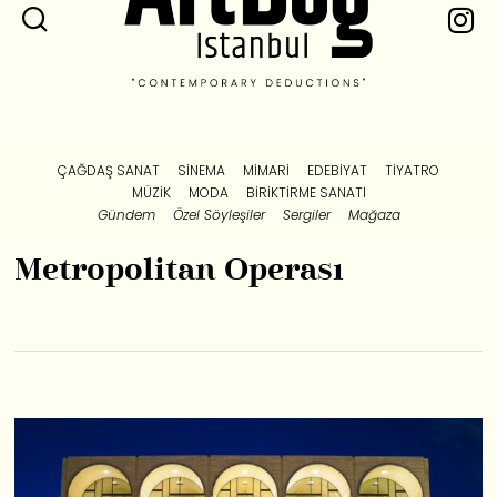
ÇAĞDAŞ SANAT
SINEMA
MIMARI
EDEBIYAT
TIYATRO
MÜZIK
MODA
BIRIKTIRME SANATI
Gündem
Özel Söyleşiler
Sergiler
Mağaza
Metropolitan Operası