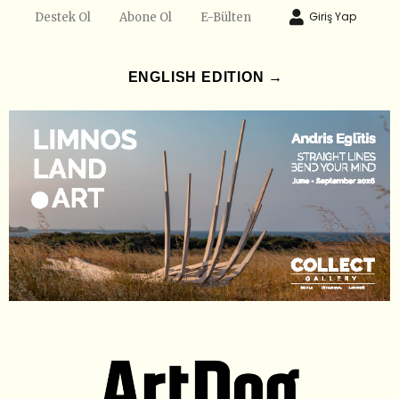
Giriş Yap
Destek Ol
Abone Ol
E-Bülten
ENGLISH EDITION →