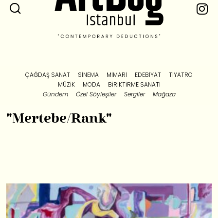
ÇAĞDAŞ SANAT
SINEMA
MIMARI
EDEBIYAT
TIYATRO
MÜZIK
MODA
BIRIKTIRME SANATI
Gündem
Özel Söyleşiler
Sergiler
Mağaza
"Mertebe/Rank"