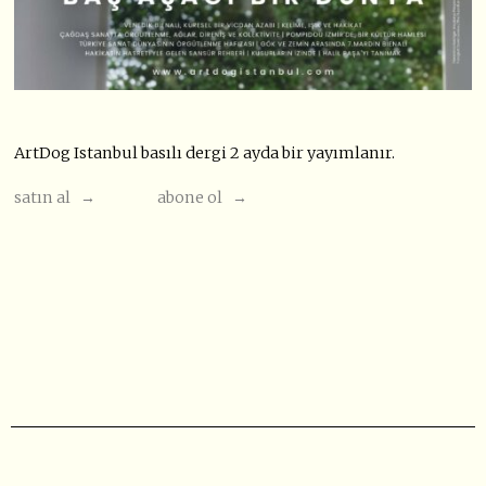
ArtDog Istanbul basılı dergi 2 ayda bir yayımlanır.
satın al →
abone ol →