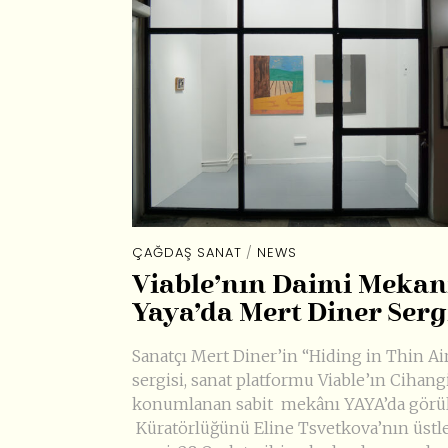
ÇAĞDAŞ SANAT
/
NEWS
Viable’nın Daimi Mekan
Yaya’da Mert Diner Serg
Sanatçı Mert Diner’in “Hiding in Thin Air
sergisi, sanat platformu Viable’ın Cihang
konumlanan sabit mekânı YAYA’da görüle
Küratörlüğünü Eline Tsvetkova’nın üstl