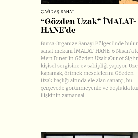
ÇAĞDAŞ SANAT
“Gözden Uzak” İMALAT-
HANE’de
Bursa Organize Sanayi Bölgesi’nde bulu
sanat mekanı İMALAT-HANE, 6 Nisan’a k
Mert Diner’in Gözden Uzak (Out of Sight)
kişisel sergisine ev sahipliği yapıyor. Üze
kapamak, örtmek meselelerini Gözden
Uzak başlığı altında ele alan sanatçı, bu
çerçevede görünmeyenle ve boşlukla ku
ilişkinin zamansal