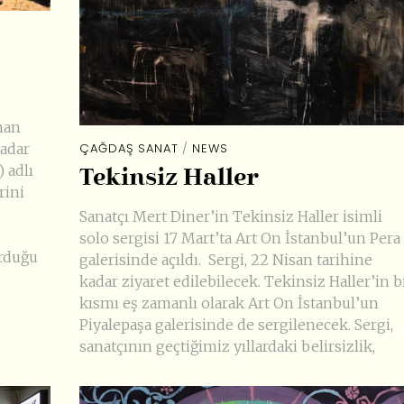
nan
ÇAĞDAŞ SANAT
/
NEWS
adar
 adlı
Tekinsiz Haller
rini
Sanatçı Mert Diner’in Tekinsiz Haller isimli
solo sergisi 17 Mart’ta Art On İstanbul’un Pera
rduğu
galerisinde açıldı. Sergi, 22 Nisan tarihine
kadar ziyaret edilebilecek. Tekinsiz Haller’in b
kısmı eş zamanlı olarak Art On İstanbul’un
Piyalepaşa galerisinde de sergilenecek. Sergi,
sanatçının geçtiğimiz yıllardaki belirsizlik,