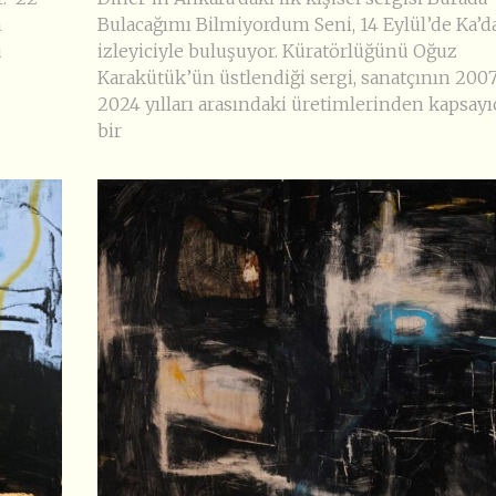
n
Bulacağımı Bilmiyordum Seni, 14 Eylül’de Ka’d
u
izleyiciyle buluşuyor. Küratörlüğünü Oğuz
Karakütük’ün üstlendiği sergi, sanatçının 200
2024 yılları arasındaki üretimlerinden kapsayı
bir