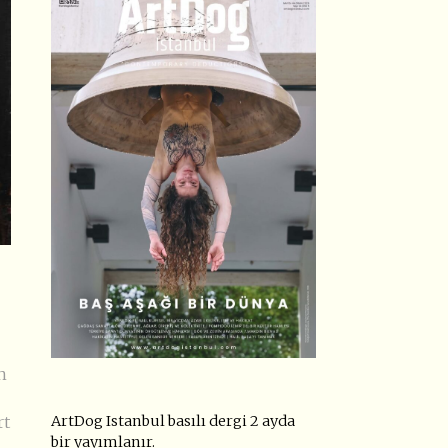
n
ArtDog Istanbul basılı dergi 2 ayda
rt
bir yayımlanır.