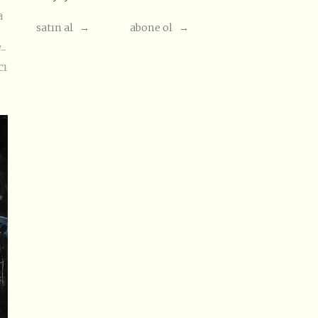
a
satın al →
abone ol →
7-
cı