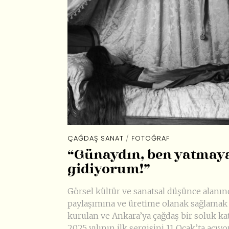
ÇAĞDAŞ SANAT
/
FOTOĞRAF
“Günaydın, ben yatmay
gidiyorum!”
Görsel kültür ve sanatsal düşünce alanın
paylaşımına ve üretime olanak sağlamak 
kurulan ve Ankara’ya çağdaş bir soluk ka
2025 yılının ilk sergisini 11 Ocak’ta açıyo