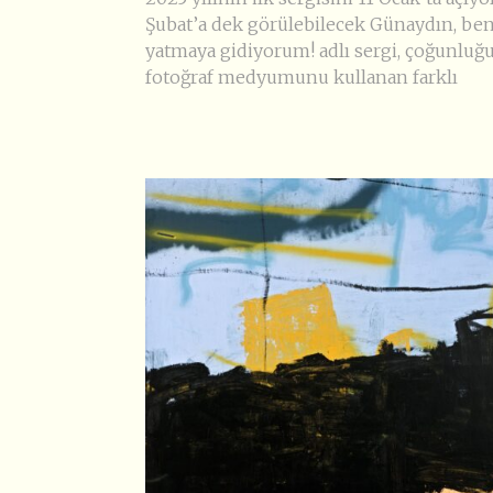
Şubat’a dek görülebilecek Günaydın, be
yatmaya gidiyorum! adlı sergi, çoğunluğ
fotoğraf medyumunu kullanan farklı