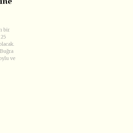
ine
ı bir
 25
olacak.
 Buğra
oylu ve