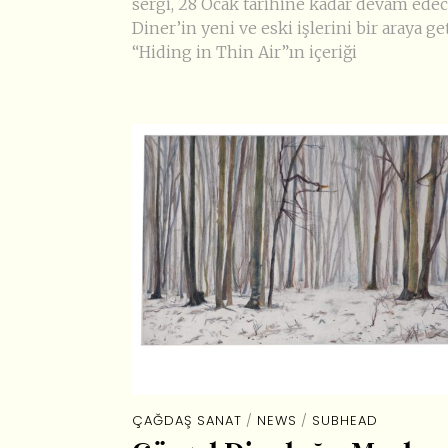
sergi, 28 Ocak tarihine kadar devam edec
Diner’in yeni ve eski işlerini bir araya ge
“Hiding in Thin Air”ın içeriği
ÇAĞDAŞ SANAT
/
NEWS
/
SUBHEAD