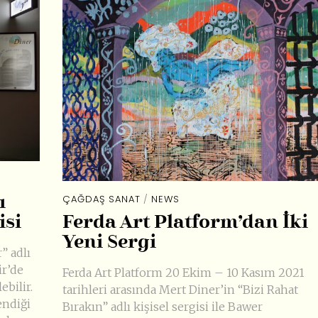
ÇAĞDAŞ SANAT
/
NEWS
ı
Ferda Art Platform’dan İki
isi
Yeni Sergi
” adlı
ir’de
Ferda Art Platform 20 Ekim – 10 Kasım 2021
bilir.
tarihleri arasında Mert Diner’in “Bizi Rahat
endiği
Bırakın” adlı kişisel sergisi ile Bawer