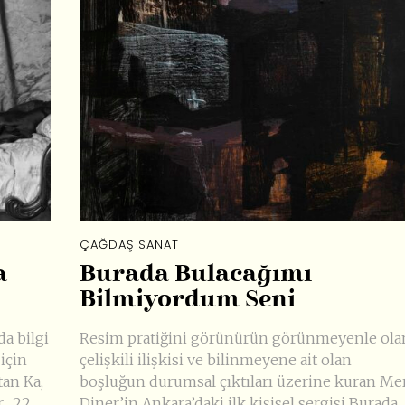
ÇAĞDAŞ SANAT
a
Burada Bulacağımı
Bilmiyordum Seni
da bilgi
Resim pratiğini görünürün görünmeyenle ola
için
çelişkili ilişkisi ve bilinmeyene ait olan
tan Ka,
boşluğun durumsal çıktıları üzerine kuran Me
r. 22
Diner’in Ankara’daki ilk kişisel sergisi Burada