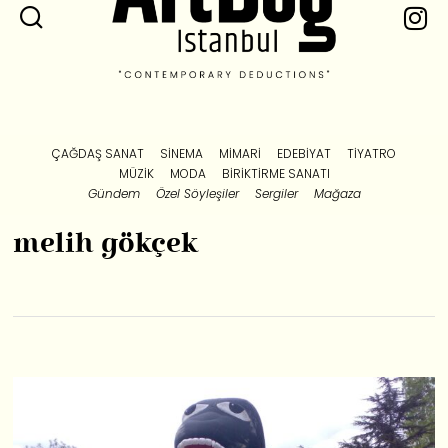
ÇAĞDAŞ SANAT
SINEMA
MIMARI
EDEBIYAT
TIYATRO
MÜZIK
MODA
BIRIKTIRME SANATI
Gündem
Özel Söyleşiler
Sergiler
Mağaza
melih gökçek