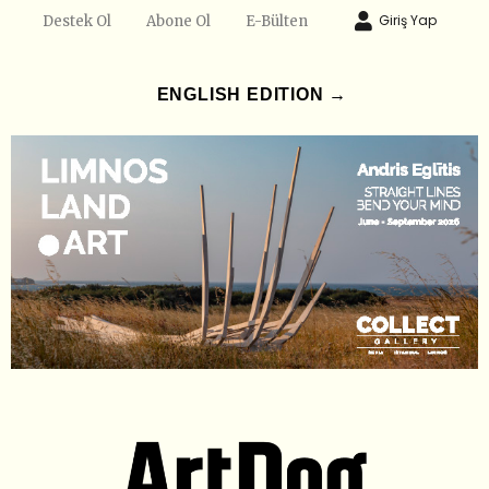
Giriş Yap
Destek Ol
Abone Ol
E-Bülten
ENGLISH EDITION →