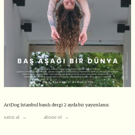
ArtDog Istanbul basılı dergi 2 ayda bir yayımlanır.
satın al →
abone ol →