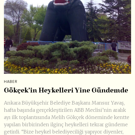
HABER
Gökçek’in Heykelleri Yine Gündemde
Ankara Büyükşehir Belediye Başkanı Mansur Yavaş,
hafta başında gerçekleştirilen ABB Meclisi’nin aralık
ayı ilk toplantısında Melih Gökçek döneminde kentte
yapılan birbirinden ilginç heykelleri tekrar gündeme
getirdi. “Bize heykel belediyeciliği yapıyor diyenler,