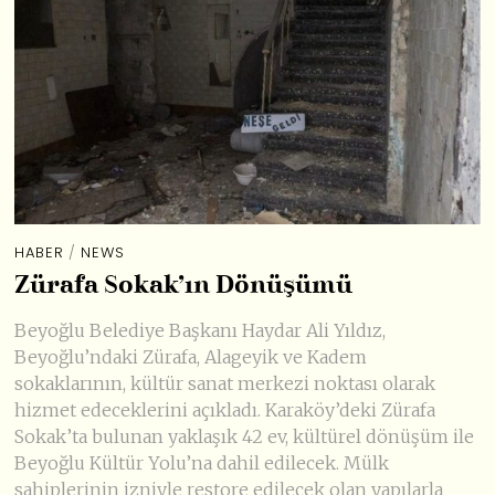
HABER
/
NEWS
Zürafa Sokak’ın Dönüşümü
Beyoğlu Belediye Başkanı Haydar Ali Yıldız,
Beyoğlu’ndaki Zürafa, Alageyik ve Kadem
sokaklarının, kültür sanat merkezi noktası olarak
hizmet edeceklerini açıkladı. Karaköy’deki Zürafa
Sokak’ta bulunan yaklaşık 42 ev, kültürel dönüşüm ile
Beyoğlu Kültür Yolu’na dahil edilecek. Mülk
sahiplerinin izniyle restore edilecek olan yapılarla