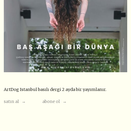
ArtDog Istanbul basılı dergi 2 ayda bir yayımlanır.
satın al →
abone ol →