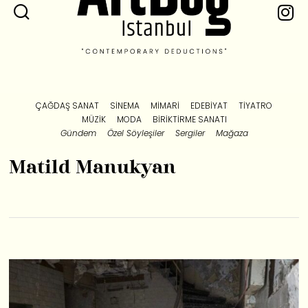
ÇAĞDAŞ SANAT
SINEMA
MIMARI
EDEBIYAT
TIYATRO
MÜZIK
MODA
BIRIKTIRME SANATI
Gündem
Özel Söyleşiler
Sergiler
Mağaza
Matild Manukyan