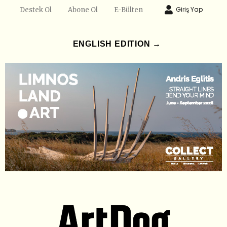
Giriş Yap
Destek Ol
Abone Ol
E-Bülten
ENGLISH EDITION →