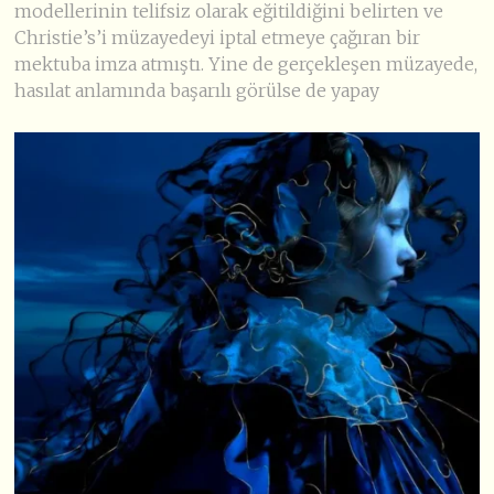
modellerinin telifsiz olarak eğitildiğini belirten ve
Christie’s’i müzayedeyi iptal etmeye çağıran bir
mektuba imza atmıştı. Yine de gerçekleşen müzayede,
hasılat anlamında başarılı görülse de yapay