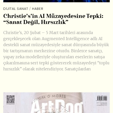
DIJITAL SANAT
/
HABER
Christie’s’in AI Müzayedesine Tepki:
“Sanat Değil, Hırsızlık”
Christie’s, 20 Şubat – 5 Mart tarihleri arasında
gerçekleşecek olan Augmented Intelligence adlı AI
destekli sanat müzayedesiyle sanat dünyasında büyük
bir tartışmanın merkezine oturdu. Binlerce sanatçı,
yapay zeka modelleriyle oluşturulan eserlerin satışa
çıkarılmasına sert tepki göstererek müzayedeyi “toplu
hırsızlık” olarak nitelendiriyor. Sanatçılardan