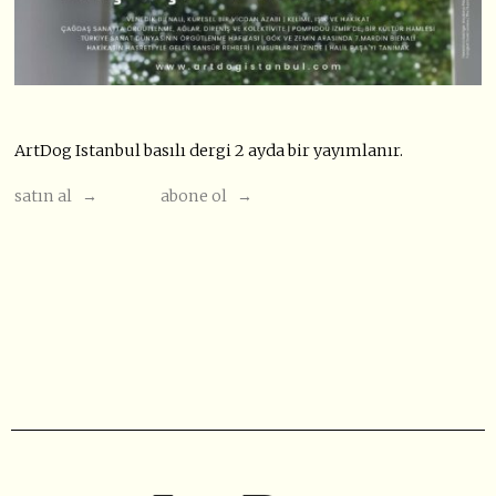
ArtDog Istanbul basılı dergi 2 ayda bir yayımlanır.
satın al →
abone ol →