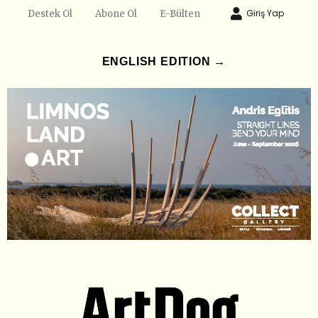
Giriş Yap
Destek Ol
Abone Ol
E-Bülten
ENGLISH EDITION →