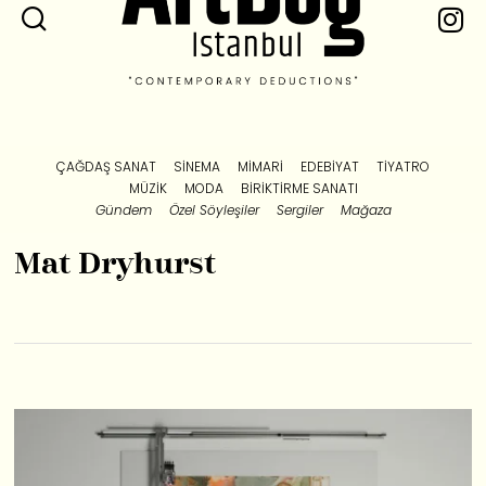
ÇAĞDAŞ SANAT
SINEMA
MIMARI
EDEBIYAT
TIYATRO
MÜZIK
MODA
BIRIKTIRME SANATI
Gündem
Özel Söyleşiler
Sergiler
Mağaza
Mat Dryhurst