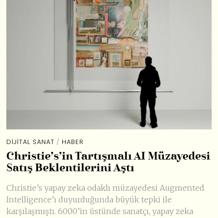
DIJITAL SANAT
/
HABER
Christie’s’in Tartışmalı AI Müzayedesi
Satış Beklentilerini Aştı
Christie’s yapay zeka odaklı müzayedesi Augmented
Intelligence’ı duyurduğunda büyük tepki ile
karşılaşmıştı. 6000’in üstünde sanatçı, yapay zeka