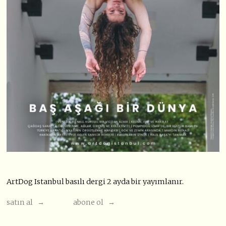
ArtDog Istanbul basılı dergi 2 ayda bir yayımlanır.
satın al →
abone ol →