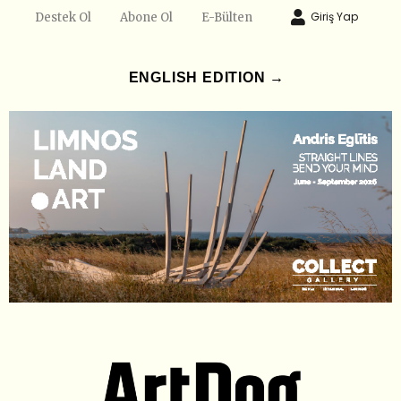
Giriş Yap
Destek Ol
Abone Ol
E-Bülten
ENGLISH EDITION →