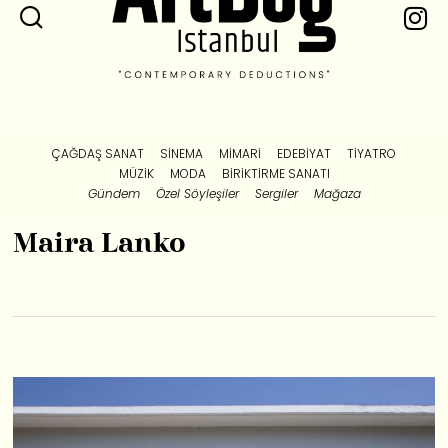
ÇAĞDAŞ SANAT
SINEMA
MIMARI
EDEBIYAT
TIYATRO
MÜZIK
MODA
BIRIKTIRME SANATI
Gündem
Özel Söyleşiler
Sergiler
Mağaza
Maira Lanko