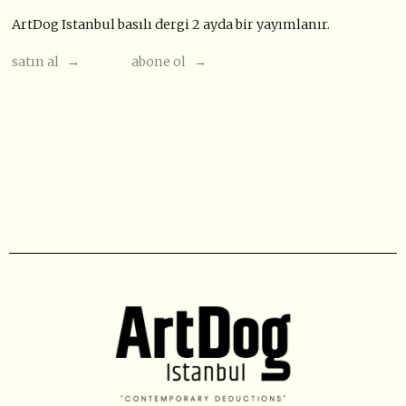
ArtDog Istanbul basılı dergi 2 ayda bir yayımlanır.
satın al →
abone ol →