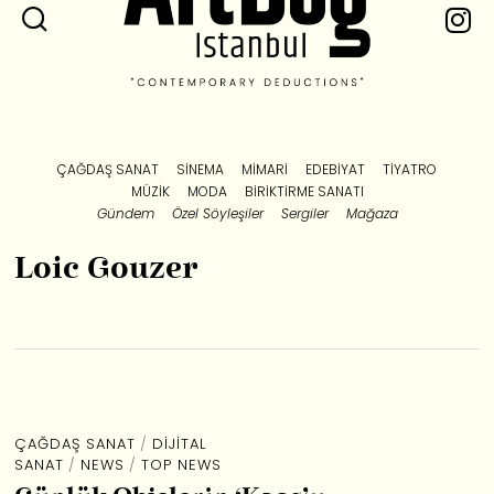
ÇAĞDAŞ SANAT
SINEMA
MIMARI
EDEBIYAT
TIYATRO
MÜZIK
MODA
BIRIKTIRME SANATI
Gündem
Özel Söyleşiler
Sergiler
Mağaza
Loic Gouzer
ÇAĞDAŞ SANAT
/
DIJITAL
SANAT
/
NEWS
/
TOP NEWS