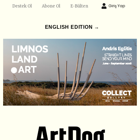
Giriş Yap
Destek Ol
Abone Ol
E-Bülten
ENGLISH EDITION →