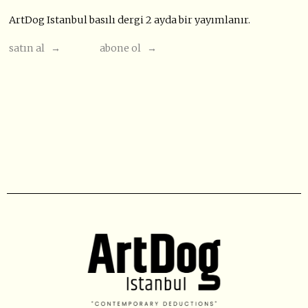
ArtDog Istanbul basılı dergi 2 ayda bir yayımlanır.
satın al →
abone ol →