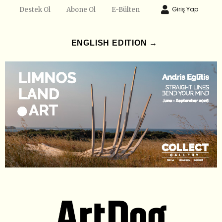
Giriş Yap
Destek Ol
Abone Ol
E-Bülten
ENGLISH EDITION →