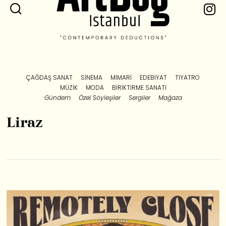
ÇAĞDAŞ SANAT
SINEMA
MIMARI
EDEBIYAT
TIYATRO
MÜZIK
MODA
BIRIKTIRME SANATI
Gündem
Özel Söyleşiler
Sergiler
Mağaza
Liraz