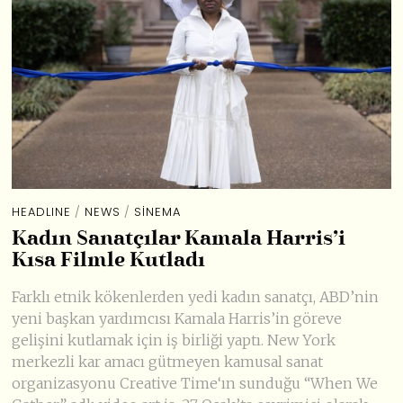
HEADLINE
/
NEWS
/
SINEMA
Kadın Sanatçılar Kamala Harris’i
Kısa Filmle Kutladı
Farklı etnik kökenlerden yedi kadın sanatçı, ABD’nin
yeni başkan yardımcısı Kamala Harris’in göreve
gelişini kutlamak için iş birliği yaptı. New York
merkezli kar amacı gütmeyen kamusal sanat
organizasyonu Creative Time‘ın sunduğu “When We