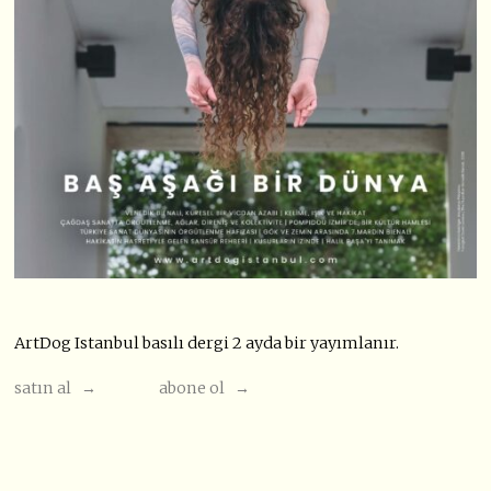
ArtDog Istanbul basılı dergi 2 ayda bir yayımlanır.
satın al →
abone ol →