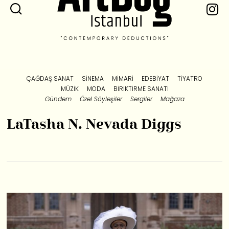
ÇAĞDAŞ SANAT
SINEMA
MIMARI
EDEBIYAT
TIYATRO
MÜZIK
MODA
BIRIKTIRME SANATI
Gündem
Özel Söyleşiler
Sergiler
Mağaza
LaTasha N. Nevada Diggs