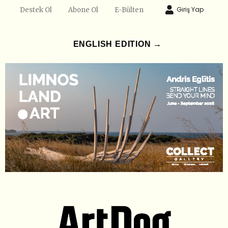
Giriş Yap
Destek Ol
Abone Ol
E-Bülten
ENGLISH EDITION →