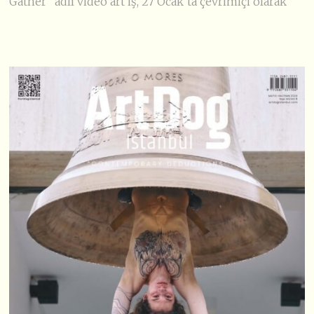
Gather” adlı video art iş, 27 Ocak’ta çevrimiçi olarak