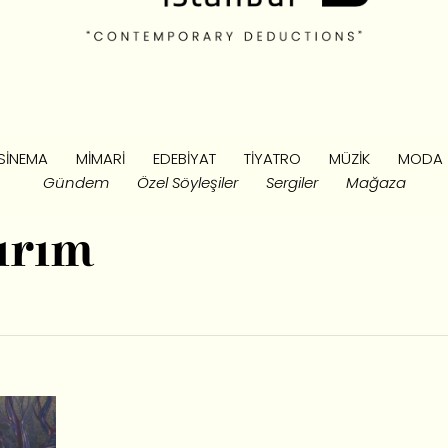
SINEMA
MIMARI
EDEBIYAT
TIYATRO
MÜZIK
MODA
Gündem
Özel Söyleşiler
Sergiler
Mağaza
ırım