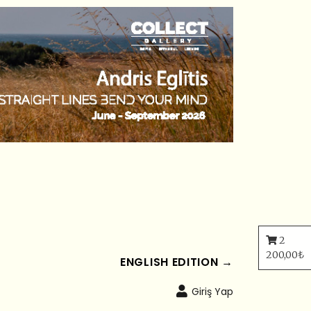
2
200,00
₺
ENGLISH EDITION →
Giriş Yap