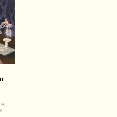
An
 ve
le