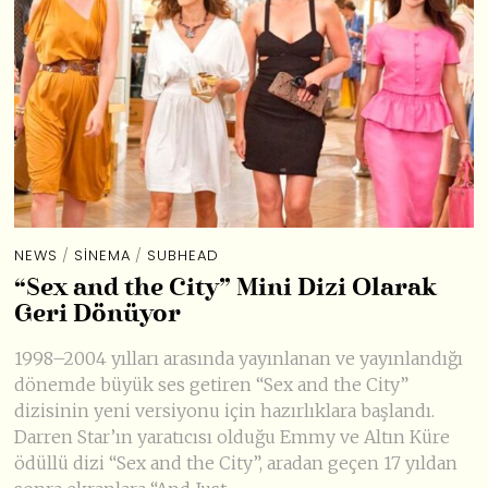
NEWS
/
SINEMA
/
SUBHEAD
“Sex and the City” Mini Dizi Olarak
Geri Dönüyor
1998–2004 yılları arasında yayınlanan ve yayınlandığı
dönemde büyük ses getiren “Sex and the City”
dizisinin yeni versiyonu için hazırlıklara başlandı.
Darren Star’ın yaratıcısı olduğu Emmy ve Altın Küre
ödüllü dizi “Sex and the City”, aradan geçen 17 yıldan