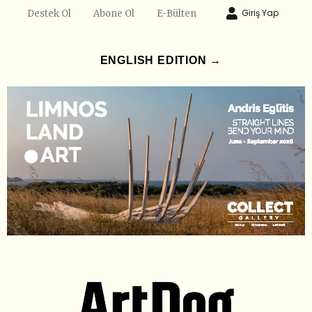
Giriş Yap
Destek Ol
Abone Ol
E-Bülten
ENGLISH EDITION →