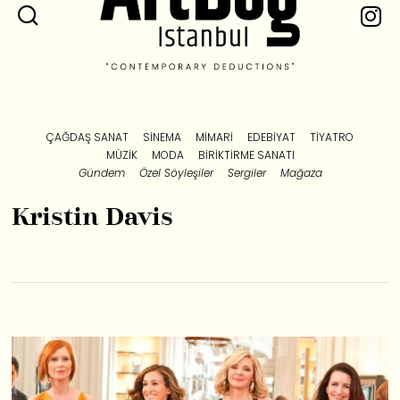
ÇAĞDAŞ SANAT
SINEMA
MIMARI
EDEBIYAT
TIYATRO
MÜZIK
MODA
BIRIKTIRME SANATI
Gündem
Özel Söyleşiler
Sergiler
Mağaza
Kristin Davis