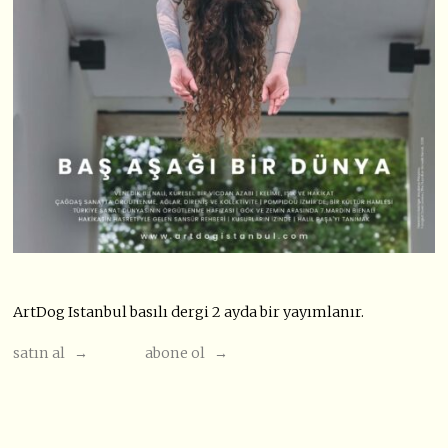
ArtDog Istanbul basılı dergi 2 ayda bir yayımlanır.
satın al →
abone ol →