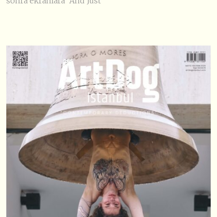
sonra ekranlara “And Just