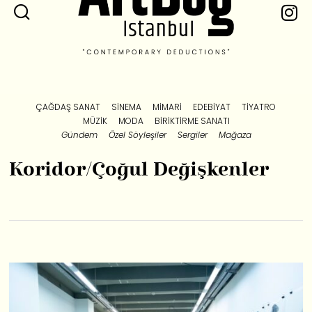
ÇAĞDAŞ SANAT
SINEMA
MIMARI
EDEBIYAT
TIYATRO
MÜZIK
MODA
BIRIKTIRME SANATI
Gündem
Özel Söyleşiler
Sergiler
Mağaza
Koridor/Çoğul Değişkenler