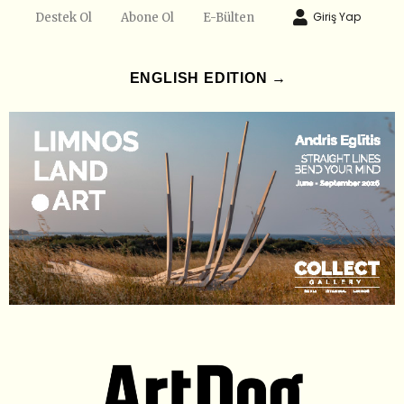
Giriş Yap
Destek Ol
Abone Ol
E-Bülten
ENGLISH EDITION →