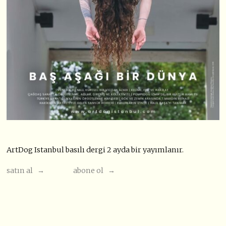
ArtDog Istanbul basılı dergi 2 ayda bir yayımlanır.
satın al →
abone ol →