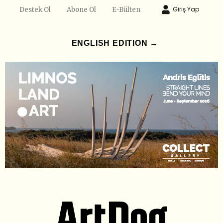
Giriş Yap
Destek Ol
Abone Ol
E-Bülten
ENGLISH EDITION →