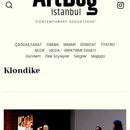
ÇAĞDAŞ SANAT
SINEMA
MIMARI
EDEBIYAT
TIYATRO
MÜZIK
MODA
BIRIKTIRME SANATI
Gündem
Özel Söyleşiler
Sergiler
Mağaza
Klondike