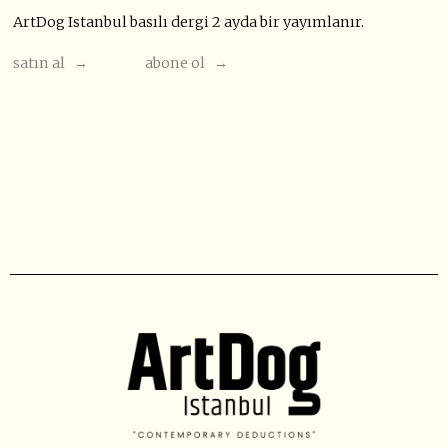
ArtDog Istanbul basılı dergi 2 ayda bir yayımlanır.
satın al →
abone ol →