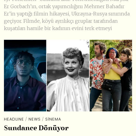
Er Gorbach’ın, ortak yapımcılığını Mehmer Bahadır
Er’in yaptığı filmin hikayesi, Ukrayna-Rusya sınırında
geçiyor. Filmde, köyü ayrılıkçı gruplar tarafından
kuşatılan hamile bir kadının evini terk etmeyi
HEADLINE
/
NEWS
/
SINEMA
Sundance Dönüyor