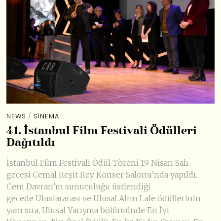
NEWS
/
SINEMA
41. İstanbul Film Festivali Ödülleri
Dağıtıldı
İstanbul Film Festivali Ödül Töreni 19 Nisan Salı
gecesi Cemal Reşit Rey Konser Salonu’nda yapıldı.
Cem Davran’ın sunuculuğu üstlendiği
gecede Uluslararası ve Ulusal Altın Lale ödüllerinin
yanı sıra, Ulusal Yarışma bölümünde En İyi