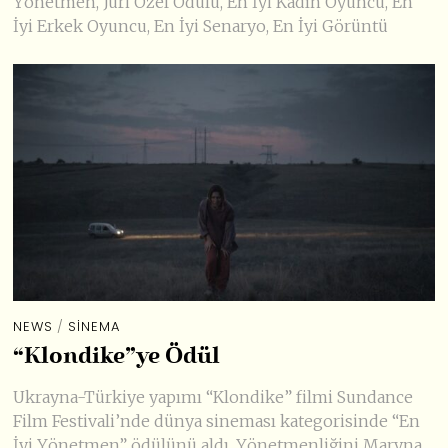
Yönetmen, Jüri Özel Ödülü, En İyi Kadın Oyuncu, En
İyi Erkek Oyuncu, En İyi Senaryo, En İyi Görüntü
NEWS
/
SINEMA
“Klondike”ye Ödül
Ukrayna-Türkiye yapımı “Klondike” filmi Sundance
Film Festivali’nde dünya sineması kategorisinde “En
İyi Yönetmen” ödülünü aldı. Yönetmenliğini Maryna