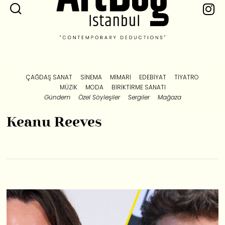
ÇAĞDAŞ SANAT
SINEMA
MIMARI
EDEBIYAT
TIYATRO
MÜZIK
MODA
BIRIKTIRME SANATI
Gündem
Özel Söyleşiler
Sergiler
Mağaza
Keanu Reeves