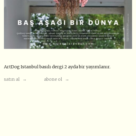
ArtDog Istanbul basılı dergi 2 ayda bir yayımlanır.
satın al →
abone ol →