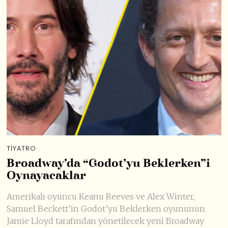
TIYATRO
Broadway’da “Godot’yu Beklerken”i
Oynayacaklar
Amerikalı oyuncu Keanu Reeves ve Alex Winter,
Samuel Beckett’in Godot’yu Beklerken oyununun
Jamie Lloyd tarafından yönetilecek yeni Broadway