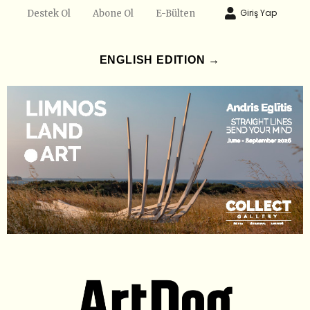
Giriş Yap
Destek Ol
Abone Ol
E-Bülten
ENGLISH EDITION →