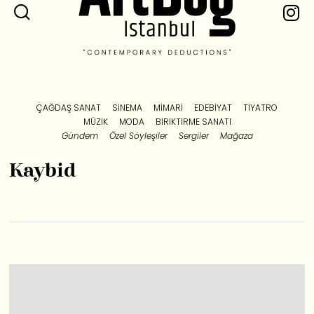
ÇAĞDAŞ SANAT
SINEMA
MIMARI
EDEBIYAT
TIYATRO
MÜZIK
MODA
BIRIKTIRME SANATI
Gündem
Özel Söyleşiler
Sergiler
Mağaza
Kaybid