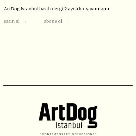
ArtDog Istanbul basılı dergi 2 ayda bir yayımlanır.
satın al →
abone ol →