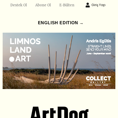
Giriş Yap
Destek Ol
Abone Ol
E-Bülten
ENGLISH EDITION →