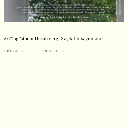
ArtDog Istanbul basılı dergi 2 ayda bir yayımlanır.
satın al →
abone ol →