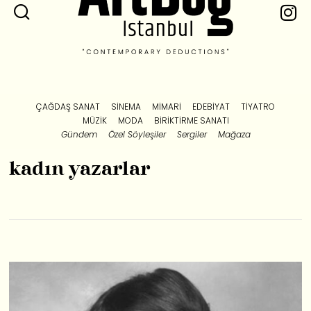
ÇAĞDAŞ SANAT
SINEMA
MIMARI
EDEBIYAT
TIYATRO
MÜZIK
MODA
BIRIKTIRME SANATI
Gündem
Özel Söyleşiler
Sergiler
Mağaza
kadın yazarlar