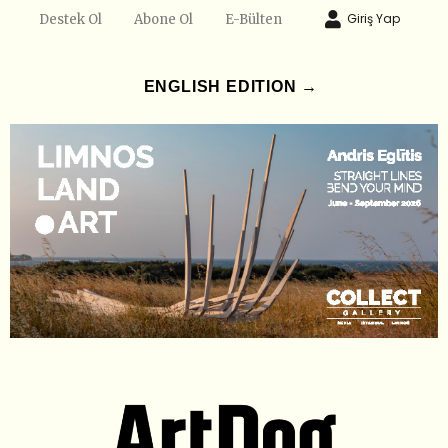
Giriş Yap
Destek Ol
Abone Ol
E-Bülten
ENGLISH EDITION →