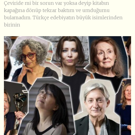
Çeviride mi bir sorun var yoksa deyip kitabın
kapağına dönüp tekrar baktım ve umduğumu
bulamadım. Türkçe edebiyatın büyük isimlerinden
birinin