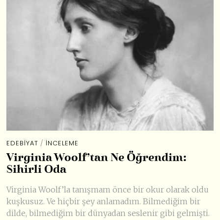
EDEBIYAT
/
İNCELEME
Virginia Woolf’tan Ne Öğrendim:
Sihirli Oda
Virginia Woolf’la tanışmam önce bir okur olarak oldu
kuşkusuz. Ve hiçbir şey anlamadım. Bilmediğim bir
dilde, bilmediğim bir dünyadan seslenir gibi gelmişti.