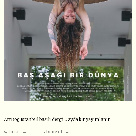
ArtDog Istanbul basılı dergi 2 ayda bir yayımlanır.
satın al →
abone ol →