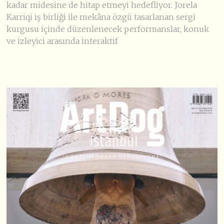
kadar midesine de hitap etmeyi hedefliyor. Jorela
Karriqi iş birliği ile mekâna özgü tasarlanan sergi
kurgusu içinde düzenlenecek performanslar, konuk
ve izleyici arasında interaktif