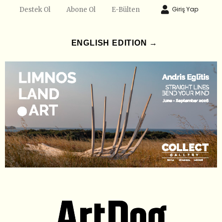
Giriş Yap
Destek Ol
Abone Ol
E-Bülten
ENGLISH EDITION →