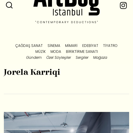
ÇAĞDAŞ SANAT
SINEMA
MIMARI
EDEBIYAT
TIYATRO
MÜZIK
MODA
BIRIKTIRME SANATI
Gündem
Özel Söyleşiler
Sergiler
Mağaza
Jorela Karriqi