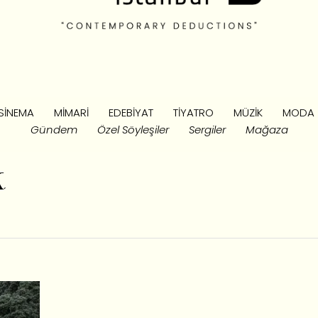
SINEMA
MIMARI
EDEBIYAT
TIYATRO
MÜZIK
MODA
Gündem
Özel Söyleşiler
Sergiler
Mağaza
k