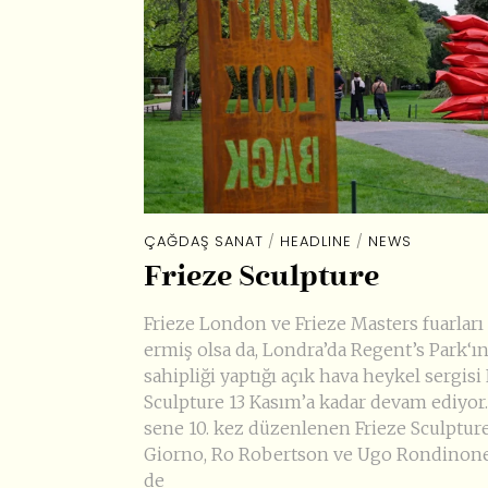
ÇAĞDAŞ SANAT
/
HEADLINE
/
NEWS
Frieze Sculpture
Frieze London ve Frieze Masters fuarları
ermiş olsa da, Londra’da Regent’s Park‘ın
sahipliği yaptığı açık hava heykel sergisi
Sculpture 13 Kasım’a kadar devam ediyor
sene 10. kez düzenlenen Frieze Sculptur
Giorno, Ro Robertson ve Ugo Rondinon
de