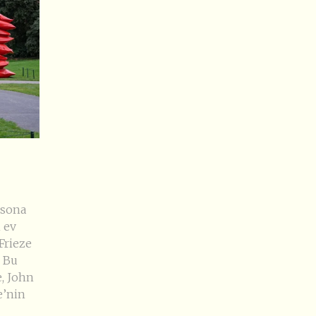
 sona
 ev
 Frieze
. Bu
e, John
e’nin