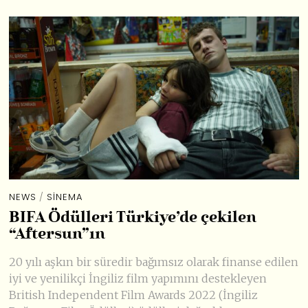
NEWS
/
SINEMA
BIFA Ödülleri Türkiye’de çekilen
“Aftersun”ın
20 yılı aşkın bir süredir bağımsız olarak finanse edilen
iyi ve yenilikçi İngiliz film yapımını destekleyen
British Independent Film Awards 2022 (İngiliz