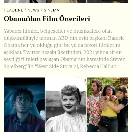
HEADLINE
/
NEWS
/
SINEMA
Obama’dan Film Önerileri
Yabancı filmler, belgeseller ve müzikallere olan
düşkünlüğüyle tanınan ABD’nin eski başkanı Barack
Obama her yıl olduğu gibi bu yıl da favori filmlerini
açıkladı. Twitter hesabı üzerinden, 2021 yılına ait en
sevdiği filmleri paylaşan Obama’nın listesinde Steven
Spielberg’ün “West Side Story”si, Rebecca Hall’un