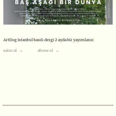
ArtDog Istanbul basılı dergi 2 ayda bir yayımlanır.
satın al →
abone ol →