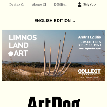
Giriş Yap
Destek Ol
Abone Ol
E-Bülten
ENGLISH EDITION →