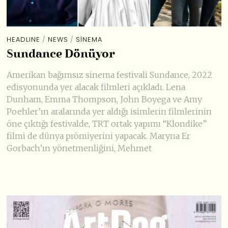
HEADLINE
/
NEWS
/
SINEMA
Sundance Dönüyor
Amerikan bağımsız sinema festivali Sundance, 2022
edisyonunda yer alacak filmleri açıkladı. Lena
Dunham, Emma Thompson, John Boyega ve Amy
Poehler’ın aralarında yer aldığı isimlerin filmlerinin
öne çıktığı festivalde, TRT ortak yapımı “Klondike”
filmi de dünya prömiyerini yapacak. Maryna Er
Gorbach’ın yönetmenliğini, Mehmet