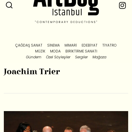
ÇAĞDAŞ SANAT
SINEMA
MIMARI
EDEBIYAT
TIYATRO
MÜZIK
MODA
BIRIKTIRME SANATI
Gündem
Özel Söyleşiler
Sergiler
Mağaza
Joachim Trier