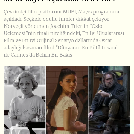
Çevrimiçi film platformu MUBI, Mayıs programını
açıkladı. Seçkide ödüllü filmler dikkat çekiyor.
Norveçli yönetmen Joachim Trier’in “Oslo
Üçlemesi”nin finali niteliğindeki, En İyi Uluslararası
Film ve En İyi Orijinal Senaryo dallarında Oscar
adaylığı kazanan filmi “Dünyanın En Kötü İnsanı”
ile Cannes’da Belirli Bir Bakış