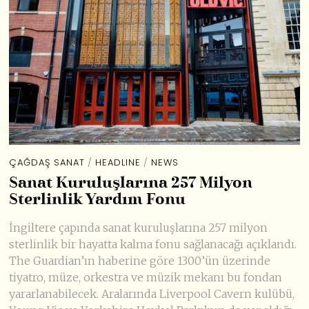
ÇAĞDAŞ SANAT
/
HEADLINE
/
NEWS
Sanat Kuruluşlarına 257 Milyon
Sterlinlik Yardım Fonu
İngiltere çapında sanat kuruluşlarına 257 milyon
sterlinlik bir hayatta kalma fonu sağlanacağı açıklandı.
The Guardian’ın haberine göre 1300’ün üzerinde
tiyatro, müze, orkestra ve müzik mekanı bu fondan
yararlanabilecek. Aralarında Liverpool Cavern kulübü,