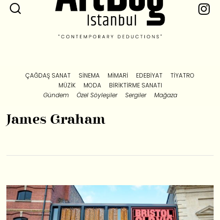
ÇAĞDAŞ SANAT
SINEMA
MIMARI
EDEBIYAT
TIYATRO
MÜZIK
MODA
BIRIKTIRME SANATI
Gündem
Özel Söyleşiler
Sergiler
Mağaza
James Graham