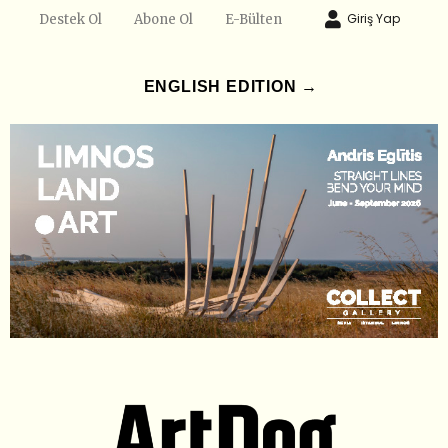
Giriş Yap
Destek Ol
Abone Ol
E-Bülten
ENGLISH EDITION →