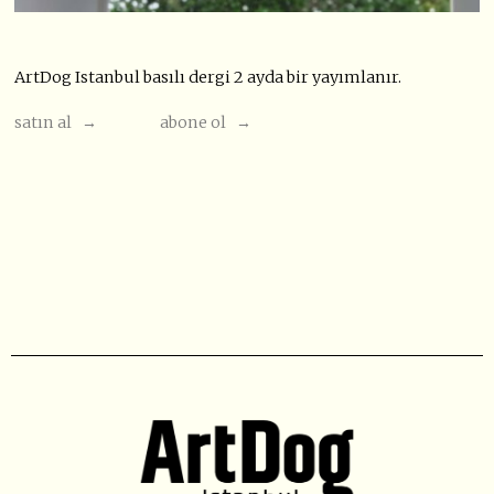
ArtDog Istanbul basılı dergi 2 ayda bir yayımlanır.
satın al →
abone ol →