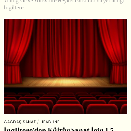
Young Vic ve Yorkshire Heykel Parkı’nın da yer aldığı
İngiltere
ÇAĞDAŞ SANAT
/
HEADLINE
İngiltere’den Kültür Sanat İçin 1.5