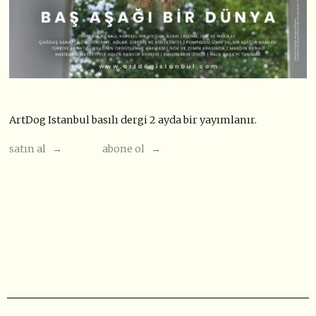
ArtDog Istanbul basılı dergi 2 ayda bir yayımlanır.
satın al →
abone ol →