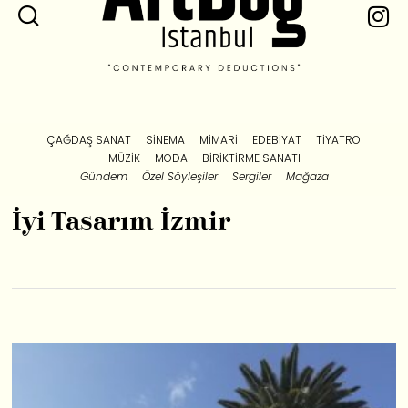
ÇAĞDAŞ SANAT
SINEMA
MIMARI
EDEBIYAT
TIYATRO
MÜZIK
MODA
BIRIKTIRME SANATI
Gündem
Özel Söyleşiler
Sergiler
Mağaza
İyi Tasarım İzmir