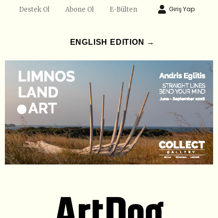
Giriş Yap
Destek Ol
Abone Ol
E-Bülten
ENGLISH EDITION →