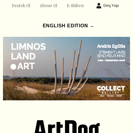
Giriş Yap
Destek Ol
Abone Ol
E-Bülten
ENGLISH EDITION →