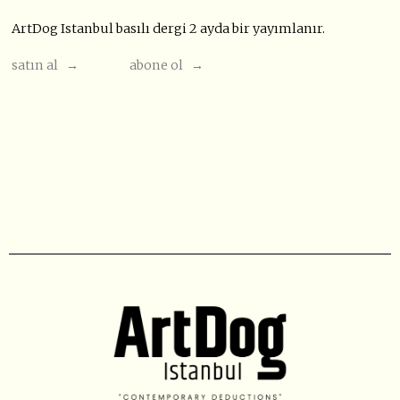
ArtDog Istanbul basılı dergi 2 ayda bir yayımlanır.
satın al →
abone ol →