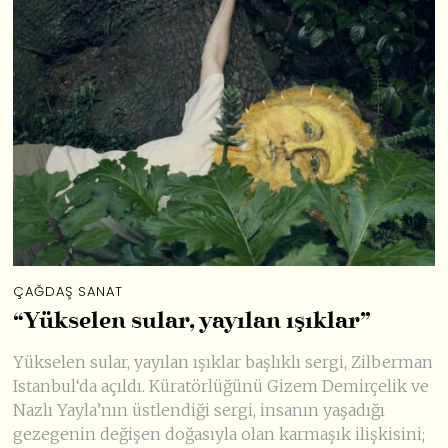
ÇAĞDAŞ SANAT
“Yükselen sular, yayılan ışıklar”
Yükselen sular, yayılan ışıklar başlıklı sergi, Zilberman
Istanbul‘da açıldı. Küratörlüğünü Gizem Demirçelik ve
Nazlı Yayla’nın üstlendiği sergi, insanın yaşadığı
gezegenin değişen doğasıyla olan karmaşık ilişkisini;