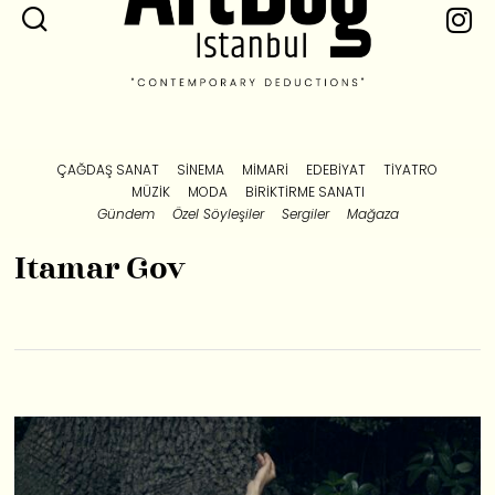
ÇAĞDAŞ SANAT
SINEMA
MIMARI
EDEBIYAT
TIYATRO
MÜZIK
MODA
BIRIKTIRME SANATI
Gündem
Özel Söyleşiler
Sergiler
Mağaza
Itamar Gov