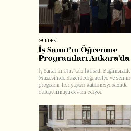
GÜNDEM
İş Sanat’ın Öğrenme
Programları Ankara’da
İş Sanat’ın Ulus’taki İktisadi Bağımsızlık
Müzesi’nde düzenlediği atölye ve semin
programı, her yaştan katılımcıyı sanatla
buluşturmaya devam ediyor.