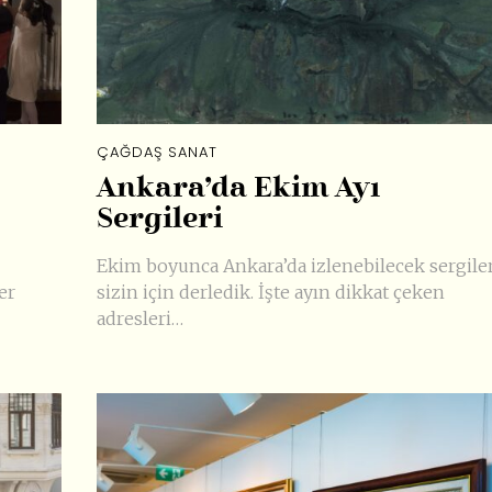
ÇAĞDAŞ SANAT
Ankara’da Ekim Ayı
Sergileri
Ekim boyunca Ankara’da izlenebilecek sergiler
er
sizin için derledik. İşte ayın dikkat çeken
adresleri…