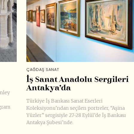
ÇAĞDAŞ SANAT
İş Sanat Anadolu Sergileri
Antakya’da
anley
Türkiye İş Bankası Sanat Eserleri
ogram
Koleksiyonu’ndan seçilen portreler, “Aşina
Yüzler” sergisiyle 27-28 Eylül’de İş Bankası
Antakya Şubesi’nde.