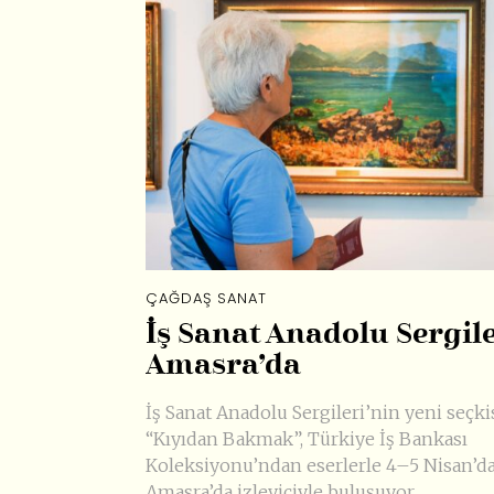
ÇAĞDAŞ SANAT
İş Sanat Anadolu Sergile
Amasra’da
İş Sanat Anadolu Sergileri’nin yeni seçki
“Kıyıdan Bakmak”, Türkiye İş Bankası
Koleksiyonu’ndan eserlerle 4–5 Nisan’d
Amasra’da izleyiciyle buluşuyor.