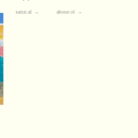
satın al →
abone ol →