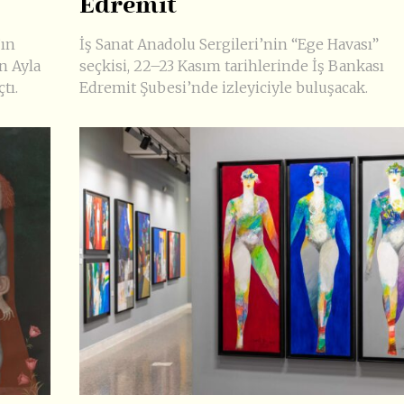
Edremit
’ın
İş Sanat Anadolu Sergileri’nin “Ege Havası”
n Ayla
seçkisi, 22–23 Kasım tarihlerinde İş Bankası
tı.
Edremit Şubesi’nde izleyiciyle buluşacak.