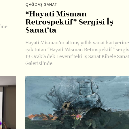
ÇAĞDAŞ SANAT
“Hayati Misman
Retrospektif” Sergisi İş
 öne
Sanat’ta
Hayati Misman’ın altmış yıllık sanat kariyerine
ışık tutan “Hayati Misman Retrospektif” sergis
19 Ocak'a dek Levent’teki İş Sanat Kibele Sana
Galerisi’nde.