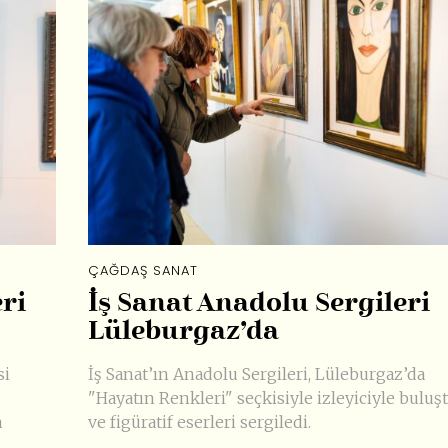
ÇAĞDAŞ SANAT
ri
İş Sanat Anadolu Sergileri
Lüleburgaz’da
si
İş Sanat’ın Anadolu Sergileri, Lüleburgaz’da
"Hayatın Renkleri" seçkisiyle izleyiciyle buluş
a
ve figüratif eserleri sergiledi.