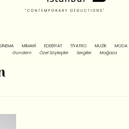
SINEMA
MIMARI
EDEBIYAT
TIYATRO
MÜZIK
MODA
Gündem
Özel Söyleşiler
Sergiler
Mağaza
n