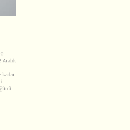
20
2 Aralık
e kadar
i
üğünü