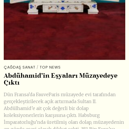
ÇAĞDAŞ SANAT
/
TOP NEWS
Abdühamid’in Eşyaları Müzayedeye
Çıktı
Dün Fransa’da FauveParis müzayede evi tarafından
gerçekleştirilecek açık artırmada Sultan II.
Abdülhamid’e ait çok değerli bir dolap
koleksiyonerlerin karşısına çıktı. Habsburg
İmparatorluğu’nda üretilmiş olan dolap, müzayedenin
en gözde eseri olarak dikkat çekti. 381 Bin Euro’ya