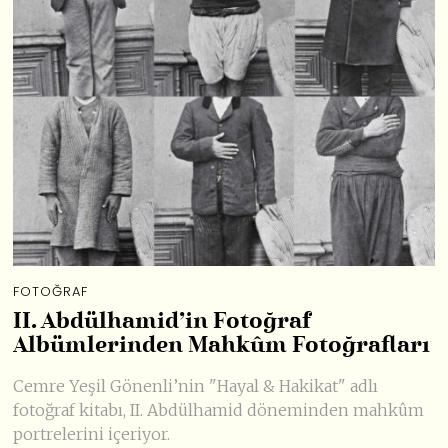
FOTOĞRAF
II. Abdülhamid’in Fotoğraf
Albümlerinden Mahkûm Fotoğrafları
Cemre Yeşil Gönenli’nin "Hayal & Hakikat" adlı
fotoğraf kitabı, II. Abdülhamid döneminden mahkûm
portrelerini içeriyor.