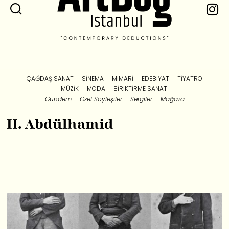
ÇAĞDAŞ SANAT
SINEMA
MIMARI
EDEBIYAT
TIYATRO
MÜZIK
MODA
BIRIKTIRME SANATI
Gündem
Özel Söyleşiler
Sergiler
Mağaza
II. Abdülhamid