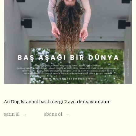
ArtDog Istanbul basılı dergi 2 ayda bir yayımlanır.
satın al →
abone ol →