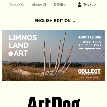
Giriş Yap
Destek Ol
Abone Ol
E-Bülten
ENGLISH EDITION →