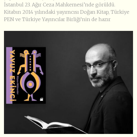
İstanbul 23. Ağır Ceza Mahkemesi’nde görüldü.
Kitabın 2014 yılındaki yayımcısı Doğan Kitap, Türkiye
PEN ve Türkiye Yayıncılar Birliği‘nin de hazır