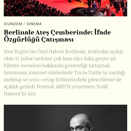
GÜNDEM
/
SINEMA
Berlinale Ateş Çemberinde: İfade
Özgürlüğü Çatışması
Sine Ergün’ün Özel Haberi Berlinale, festivalin açılışı
olan 13 Şubat tarihine çok kısa süre kala, geçen yıl
Filistin meselesi hakkında gösterdiği tartışmalı
tutumuna, internet sitelerinde Tricia Tuttle’ın yazdığı
mektup ve soru-cevap bölümündeki güncelleme ile
açıklık getirdi. Festival, ABD’li yönetmen Todd
Haynes’in jüri