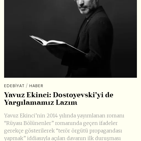
EDEBIYAT
/
HABER
Yavuz Ekinci: Dostoyevski’yi de
Yargılamamız Lazım
Yavuz Ekinci’nin 2014 yılında yayımlanan romanı
“Rüyası Bölünenler” romanında geçen ifadeler
gerekçe gösterilerek “terör örgütü propagandası
yapmak” iddiasıyla açılan davanın ilk duruşması