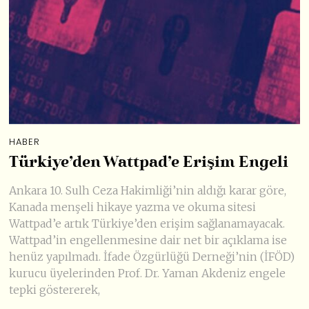
HABER
Türkiye’den Wattpad’e Erişim Engeli
Ankara 10. Sulh Ceza Hakimliği’nin aldığı karar göre,
Kanada menşeli hikaye yazma ve okuma sitesi
Wattpad’e artık Türkiye’den erişim sağlanamayacak.
Wattpad’in engellenmesine dair net bir açıklama ise
henüz yapılmadı. İfade Özgürlüğü Derneği’nin (İFÖD)
kurucu üyelerinden Prof. Dr. Yaman Akdeniz engele
tepki göstererek,