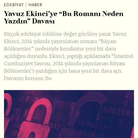
EDEBIYAT
/
HABER
Yavuz Ekinci’ye “Bu Romanı Neden
Yazdın” Davası
Birçok edebiyat ödülüne değer görülen yazar Yavuz
Ekinci, 2014 yılında yayımlanan romanı “Rüyası
Bölünenler” nedeniyle kendisine yeni bir dava
açıldığını duyurdu. Ekinci, yaptığı açıklamada “İstanbul
Cumhuriyet Savcısı, 2014 yılında yayınlanan Rüyası
Bölünenler’i yazdığım için bana yeni bir dava açtı.
Davanın konusu: Bu