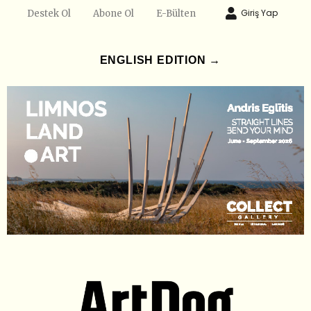
Giriş Yap
Destek Ol
Abone Ol
E-Bülten
ENGLISH EDITION →