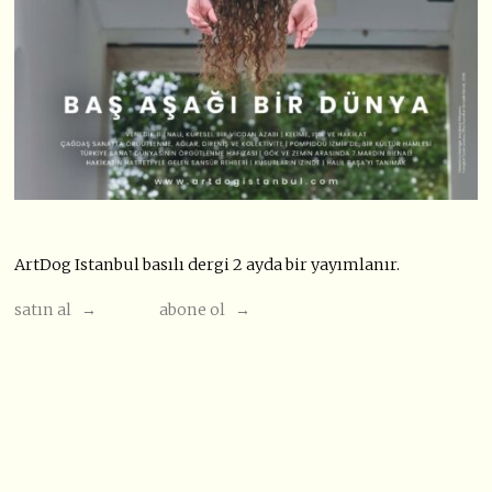
ArtDog Istanbul basılı dergi 2 ayda bir yayımlanır.
satın al →
abone ol →