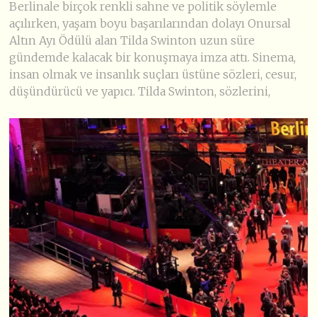
Berlinale birçok renkli sahne ve politik söylemle
açılırken, yaşam boyu başarılarından dolayı Onursal
Altın Ayı Ödülü alan Tilda Swinton uzun süre
gündemde kalacak bir konuşmaya imza attı. Sinema,
insan olmak ve insanlık suçları üstüne sözleri, cesur,
düşündürücü ve yapıcı. Tilda Swinton, sözlerini,