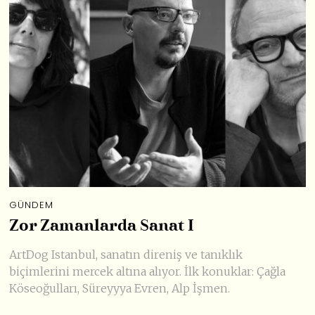
GÜNDEM
Zor Zamanlarda Sanat I
ArtDog Istanbul, sanatın direniş ve tanıklık
biçimlerini mercek altına alıyor. İlk konuklar: Çağla
Köseoğulları, Süreyyya Evren, Alp İşmen.