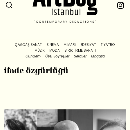
ÇAĞDAŞ SANAT
SINEMA
MIMARI
EDEBIYAT
TIYATRO
MÜZIK
MODA
BIRIKTIRME SANATI
Gündem
Özel Söyleşiler
Sergiler
Mağaza
ifade özgürlüğü