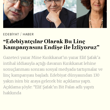
EDEBIYAT
/
HABER
“Edebiyatçılar Olarak Bu Linç
Kampanyasını Endişe ile İzliyoruz”
Gazeteci yazar Mine Kırıkkanat’ın yazar Elif Şafak’a
intihal iddiasıyla açtığı davanın Kırıkkanat lehine
sonuçlanması sonrası sosyal medyada tartışmalar ve
linç kampanyası başladı. Edebiyat dünyasından 130
yakın isim bir araya gelerek bir açıklama yaptı.
Açıklama şöyle: “Elif Şafak’ın Bit Palas adlı yapıtı
hakkında