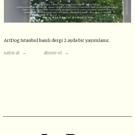
ArtDog Istanbul basılı dergi 2 ayda bir yayımlanır.
satın al →
abone ol →