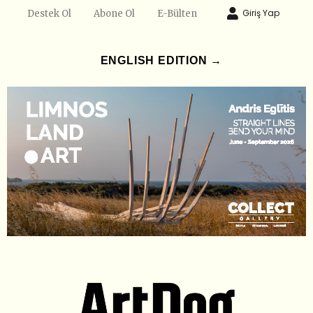
Giriş Yap
Destek Ol
Abone Ol
E-Bülten
ENGLISH EDITION →