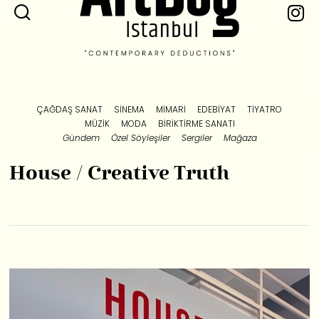
ÇAĞDAŞ SANAT
SINEMA
MIMARI
EDEBIYAT
TIYATRO
MÜZIK
MODA
BIRIKTIRME SANATI
Gündem
Özel Söyleşiler
Sergiler
Mağaza
House / Creative Truth