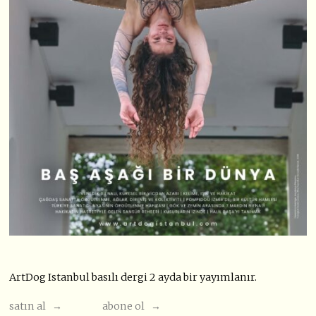
ArtDog Istanbul basılı dergi 2 ayda bir yayımlanır.
satın al →
abone ol →