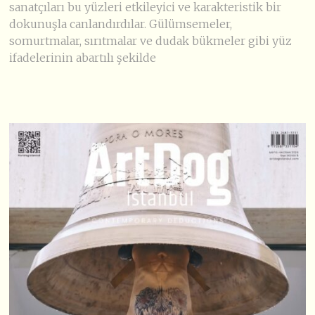
sanatçıları bu yüzleri etkileyici ve karakteristik bir
dokunuşla canlandırdılar. Gülümsemeler,
somurtmalar, sırıtmalar ve dudak bükmeler gibi yüz
ifadelerinin abartılı şekilde