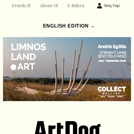
Giriş Yap
Destek Ol
Abone Ol
E-Bülten
ENGLISH EDITION →