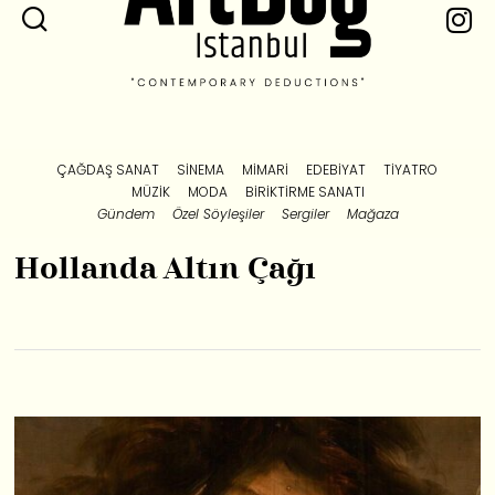
ÇAĞDAŞ SANAT
SINEMA
MIMARI
EDEBIYAT
TIYATRO
MÜZIK
MODA
BIRIKTIRME SANATI
Gündem
Özel Söyleşiler
Sergiler
Mağaza
Hollanda Altın Çağı