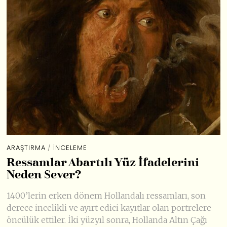
ARAŞTIRMA
/
İNCELEME
Ressamlar Abartılı Yüz İfadelerini
Neden Sever?
1400’lerin erken dönem Hollandalı ressamları, son
derece incelikli ve ayırt edici kayıtlar olan portrelere
öncülük ettiler. İki yüzyıl sonra, Hollanda Altın Çağı