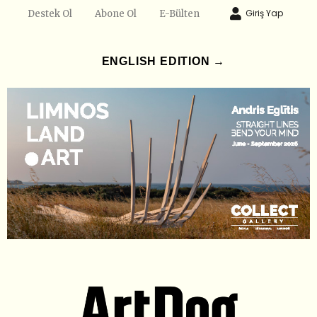
Giriş Yap
Destek Ol
Abone Ol
E-Bülten
ENGLISH EDITION →