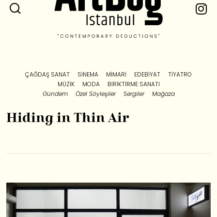
ÇAĞDAŞ SANAT
SINEMA
MIMARI
EDEBIYAT
TIYATRO
MÜZIK
MODA
BIRIKTIRME SANATI
Gündem
Özel Söyleşiler
Sergiler
Mağaza
Hiding in Thin Air