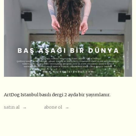
ArtDog Istanbul basılı dergi 2 ayda bir yayımlanır.
satın al →
abone ol →