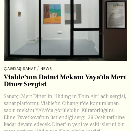
ÇAĞDAŞ SANAT
/
NEWS
Viable’nın Daimi Mekanı Yaya’da Mert
Diner Sergisi
Sanatçı Mert Diner’in “Hiding in Thin Air” adlı sergisi,
sanat platformu Viable’ın Cihangir’de konumlanan
sabit mekânı YAYA’da görülebilir. Küratörlüğünü
Eline Tsvetkova’nın üstlendiği sergi, 28 Ocak tarihine
kadar devam edecek. Diner’in yeni ve eski işlerini bir