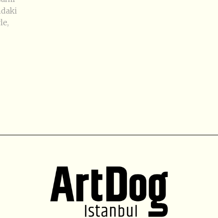
ndaki
le,