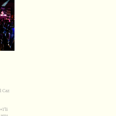
l Caz
1’li
şamı