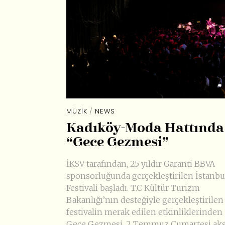
MÜZIK
/
NEWS
Kadıköy-Moda Hattında
“Gece Gezmesi”
İKSV tarafından, 25 yıldır Garanti BBVA
sponsorluğunda gerçekleştirilen İstanbu
Festivali başladı. T.C Kültür Turizm
Bakanlığı’nın desteğiyle gerçekleştirilen
festivalin merak edilen etkinliklerinden +
Gece Gezmesi, 2 Temmuz Cumartesi ak