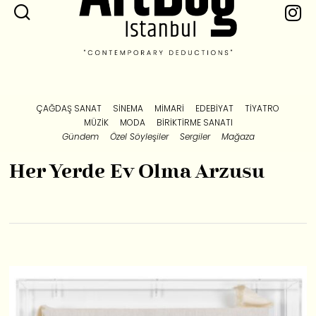
ÇAĞDAŞ SANAT
SINEMA
MIMARI
EDEBIYAT
TIYATRO
MÜZIK
MODA
BIRIKTIRME SANATI
Gündem
Özel Söyleşiler
Sergiler
Mağaza
Her Yerde Ev Olma Arzusu