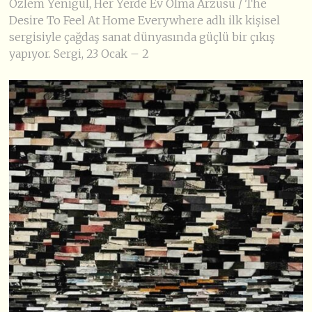
Özlem Yenigül, Her Yerde Ev Olma Arzusu / The
Desire To Feel At Home Everywhere adlı ilk kişisel
sergisiyle çağdaş sanat dünyasında güçlü bir çıkış
yapıyor. Sergi, 23 Ocak – 2