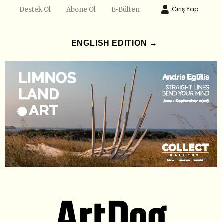
Giriş Yap
Destek Ol
Abone Ol
E-Bülten
ENGLISH EDITION →