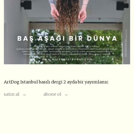
ArtDog Istanbul basılı dergi 2 ayda bir yayımlanır.
satın al →
abone ol →