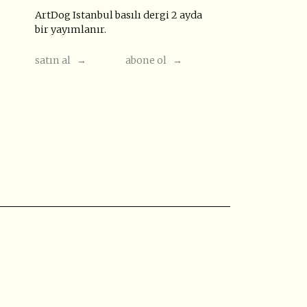
ArtDog Istanbul basılı dergi 2 ayda
bir yayımlanır.
satın al →
abone ol →