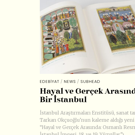
EDEBIYAT
/
NEWS
/
SUBHEAD
Hayal ve Gerçek Arasın
Bir İstanbul
İstanbul Araştırmaları Enstitüsü, sanat ta
Tarkan Okçuoğlu’nun kaleme aldığı yeni 
“Hayal ve Gerçek Arasında: Osmanlı Res
İstanbul İmgesi, 18. ve 19. Yüzyıllar”ı