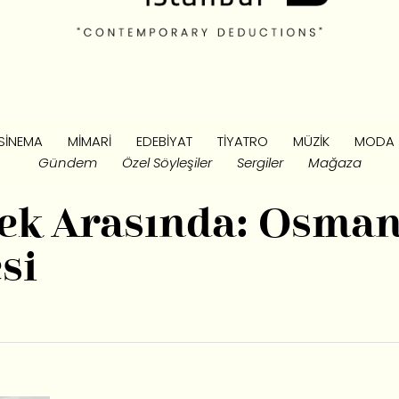
SINEMA
MIMARI
EDEBIYAT
TIYATRO
MÜZIK
MODA
Gündem
Özel Söyleşiler
Sergiler
Mağaza
çek Arasında: Osma
si