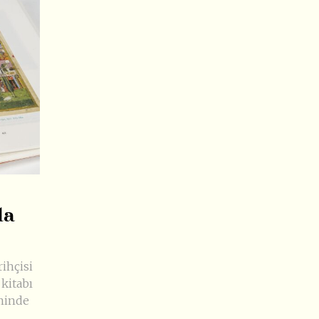
da
rihçisi
kitabı
minde