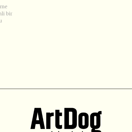
eşme
li bir
u