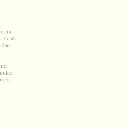
lerine,
i ile 45
ından
rını
rından
ürek