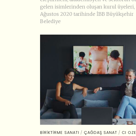
gelen isimlerinden oluşan kurul üyeleri,
Ağustos 2020 tarihinde İBB Büyükşehir
Belediye
BIRIKTIRME SANATI
/
ÇAĞDAŞ SANAT
/
CI OZE