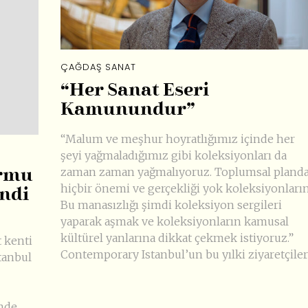
ÇAĞDAŞ SANAT
“Her Sanat Eseri
Kamunundur”
“Malum ve meşhur hoyratlığımız içinde her
şeyi yağmaladığımız gibi koleksiyonları da
zaman zaman yağmalıyoruz. Toplumsal pland
ormu
hiçbir önemi ve gerçekliği yok koleksiyonların
ndi
Bu manasızlığı şimdi koleksiyon sergileri
yaparak aşmak ve koleksiyonların kamusal
kültürel yanlarına dikkat çekmek istiyoruz.”
t kenti
Contemporary Istanbul’un bu yılki ziyaretçileri
tanbul
önde