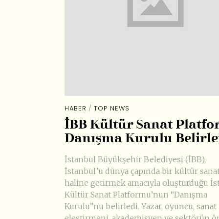
HABER
/
TOP NEWS
​İBB Kültür Sanat Platf
Danışma Kurulu Belirle
İstanbul Büyükşehir Belediyesi (İBB),
İstanbul’u dünya çapında bir kültür sana
haline getirmek amacıyla oluşturduğu İs
Kültür Sanat Platformu’nun “Danışma
Kurulu”nu belirledi. Yazar, oyuncu, sanat
eleştirmeni, akademisyen ve sektörün 