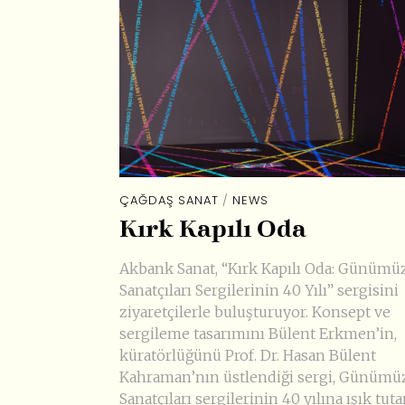
ÇAĞDAŞ SANAT
/
NEWS
Kırk Kapılı Oda
Akbank Sanat, “Kırk Kapılı Oda: Günümü
Sanatçıları Sergilerinin 40 Yılı” sergisini
ziyaretçilerle buluşturuyor. Konsept ve
sergileme tasarımını Bülent Erkmen’in,
küratörlüğünü Prof. Dr. Hasan Bülent
Kahraman’nın üstlendiği sergi, Günümü
Sanatçıları sergilerinin 40 yılına ışık tuta