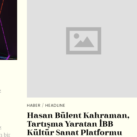
z
HABER
/
HEADLINE
Hasan Bülent Kahraman,
Tartışma Yaratan İBB
z
Kültür Sanat Platformu
n bir