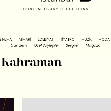
SINEMA
MIMARI
EDEBIYAT
TIYATRO
MÜZIK
MODA
Gündem
Özel Söyleşiler
Sergiler
Mağaza
t Kahraman