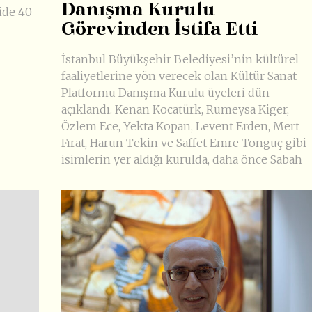
Danışma Kurulu
ide 40
Görevinden İstifa Etti
İstanbul Büyükşehir Belediyesi’nin kültürel
faaliyetlerine yön verecek olan Kültür Sanat
Platformu Danışma Kurulu üyeleri dün
açıklandı. Kenan Kocatürk, Rumeysa Kiger,
Özlem Ece, Yekta Kopan, Levent Erden, Mert
Fırat, Harun Tekin ve Saffet Emre Tonguç gibi
isimlerin yer aldığı kurulda, daha önce Sabah