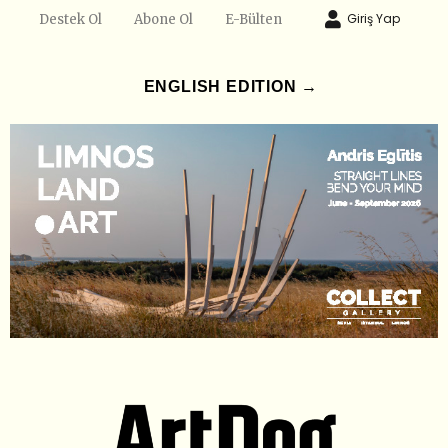
Giriş Yap
Destek Ol
Abone Ol
E-Bülten
ENGLISH EDITION →