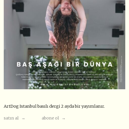
ArtDog Istanbul basılı dergi 2 ayda bir yayımlanır.
satın al →
abone ol →