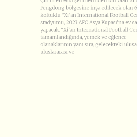
Çin’in en eski şehirlerinden biri olan Xi’
Fengdong bölgesine inşa edilecek olan 
koltuklu “Xi’an International Football Ce
stadyumu, 2023 AFC Asya Kupası’na ev sa
yapacak. “Xi’an International Football Cen
tamamlandığında, yemek ve eğlence
olanaklarının yanı sıra, gelecekteki ulusal
uluslararası ve