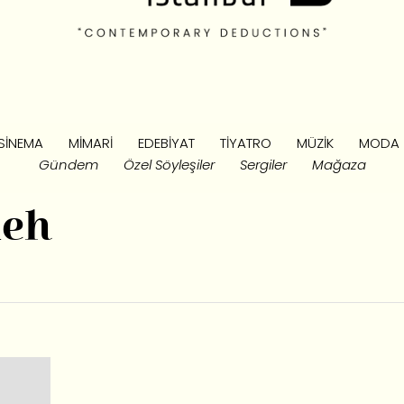
SINEMA
MIMARI
EDEBIYAT
TIYATRO
MÜZIK
MODA
Gündem
Özel Söyleşiler
Sergiler
Mağaza
ieh