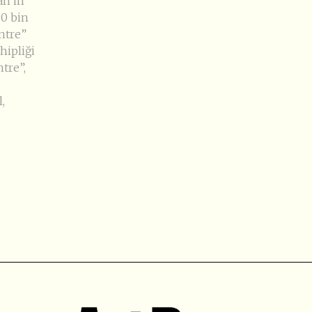
an’in
60 bin
ntre”
hipliği
tre”,
,