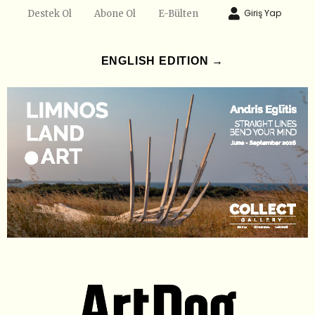
Giriş Yap
Destek Ol
Abone Ol
E-Bülten
ENGLISH EDITION →