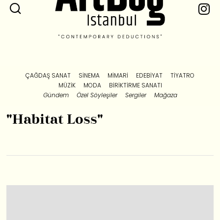
ÇAĞDAŞ SANAT
SINEMA
MIMARI
EDEBIYAT
TIYATRO
MÜZIK
MODA
BIRIKTIRME SANATI
Gündem
Özel Söyleşiler
Sergiler
Mağaza
"Habitat Loss"