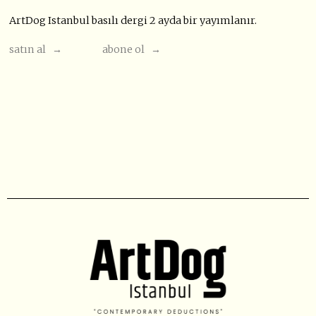
ArtDog Istanbul basılı dergi 2 ayda bir yayımlanır.
satın al →
abone ol →