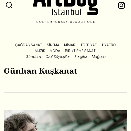
ÇAĞDAŞ SANAT
SINEMA
MIMARI
EDEBIYAT
TIYATRO
MÜZIK
MODA
BIRIKTIRME SANATI
Gündem
Özel Söyleşiler
Sergiler
Mağaza
Günhan Kuşkanat