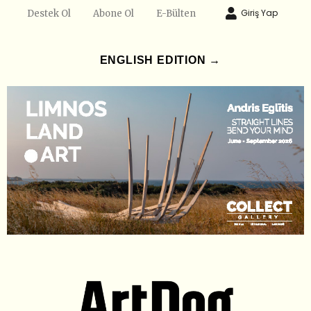
Giriş Yap
Destek Ol
Abone Ol
E-Bülten
ENGLISH EDITION →