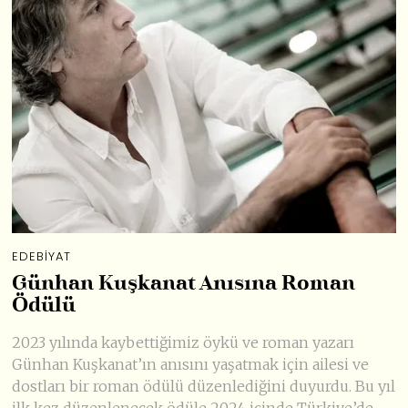
EDEBIYAT
Günhan Kuşkanat Anısına Roman
Ödülü
2023 yılında kaybettiğimiz öykü ve roman yazarı
Günhan Kuşkanat’ın anısını yaşatmak için ailesi ve
dostları bir roman ödülü düzenlediğini duyurdu. Bu yıl
ilk kez düzenlenecek ödüle 2024 içinde Türkiye’de