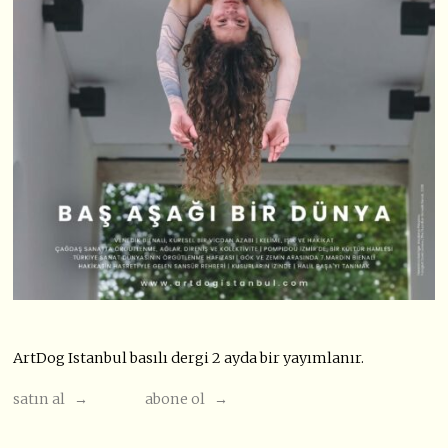
ArtDog Istanbul basılı dergi 2 ayda bir yayımlanır.
satın al →
abone ol →