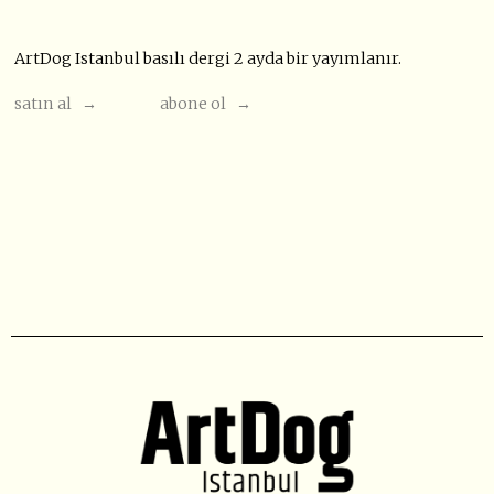
ArtDog Istanbul basılı dergi 2 ayda bir yayımlanır.
satın al →
abone ol →