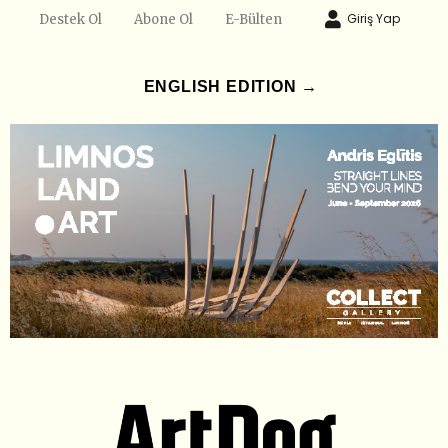
Giriş Yap
Destek Ol
Abone Ol
E-Bülten
ENGLISH EDITION →