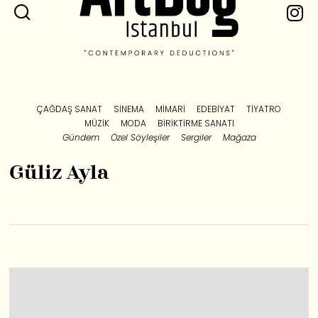
ÇAĞDAŞ SANAT
SINEMA
MIMARI
EDEBIYAT
TIYATRO
MÜZIK
MODA
BIRIKTIRME SANATI
Gündem
Özel Söyleşiler
Sergiler
Mağaza
Güliz Ayla