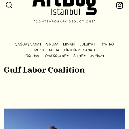
ÇAĞDAŞ SANAT
SINEMA
MIMARI
EDEBIYAT
TIYATRO
MÜZIK
MODA
BIRIKTIRME SANATI
Gündem
Özel Söyleşiler
Sergiler
Mağaza
Gulf Labor Coalition