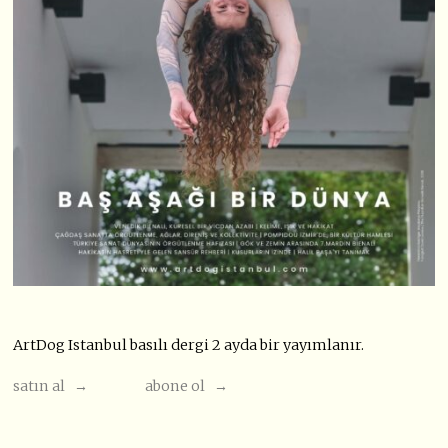
ArtDog Istanbul basılı dergi 2 ayda bir yayımlanır.
satın al →
abone ol →