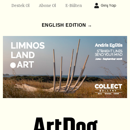
Giriş Yap
Destek Ol
Abone Ol
E-Bülten
ENGLISH EDITION →