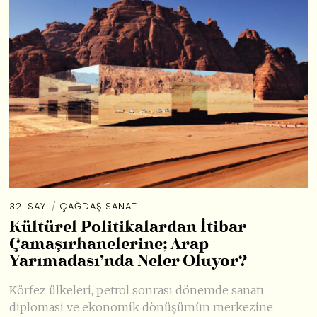
32. SAYI
/
ÇAĞDAŞ SANAT
Kültürel Politikalardan İtibar
Çamaşırhanelerine; Arap
Yarımadası’nda Neler Oluyor?
Körfez ülkeleri, petrol sonrası dönemde sanatı
diplomasi ve ekonomik dönüşümün merkezine