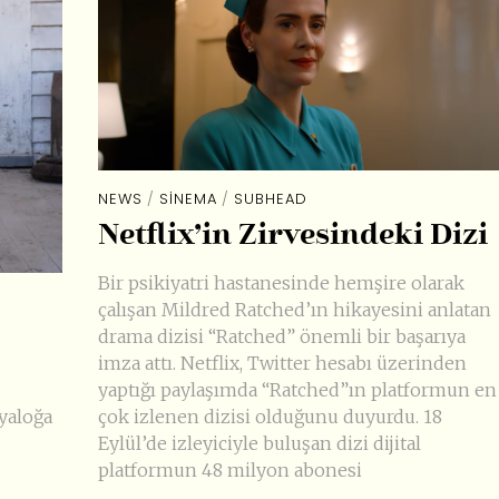
NEWS
/
SINEMA
/
SUBHEAD
Netflix’in Zirvesindeki Dizi
Bir psikiyatri hastanesinde hemşire olarak
çalışan Mildred Ratched’ın hikayesini anlatan
drama dizisi “Ratched” önemli bir başarıya
imza attı. Netflix, Twitter hesabı üzerinden
yaptığı paylaşımda “Ratched”ın platformun en
çok izlenen dizisi olduğunu duyurdu. 18
yaloğa
Eylül’de izleyiciyle buluşan dizi dijital
platformun 48 milyon abonesi